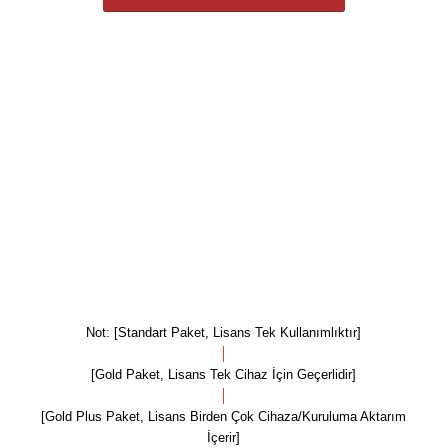
3 Aylık Lisans Gold Plus 5.000 TL
6 Aylık Lisans Gold 2.500 TL
6 Aylık Lisans Gold Plus 7.500 TL
12 Aylık Lisans Gold 3.000 TL
12 Aylık Lisans Gold Plus 10.000 TL
Not: [Standart Paket, Lisans Tek Kullanımlıktır]
│
[Gold Paket, Lisans Tek Cihaz İçin Geçerlidir]
│
[Gold Plus Paket, Lisans Birden Çok Cihaza/Kuruluma Aktarım
İçerir]