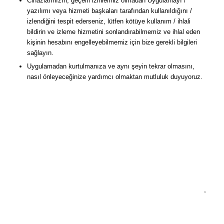
Cihazlarınızın, geçerli izinleriniz olmadan Uygulamayı /
yazılımı veya hizmeti başkaları tarafından kullanıldığını /
izlendiğini tespit ederseniz, lütfen kötüye kullanım / ihlali
bildirin ve izleme hizmetini sonlandırabilmemiz ve ihlal eden
kişinin hesabını engelleyebilmemiz için bize gerekli bilgileri
sağlayın.
Uygulamadan kurtulmanıza ve aynı şeyin tekrar olmasını,
nasıl önleyeceğinize yardımcı olmaktan mutluluk duyuyoruz.
Kötüye Kullanım / İhlal Bildir