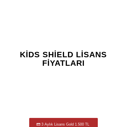
KIDS SHIELD LISANS
FIYATLARI
1 Aylık Lisans Standart 800 TL
1 Aylık Lisans Gold 1.000 TL
1 Aylık Lisans Gold Plus 2.500 TL
3 Aylık Lisans Gold 1.500 TL