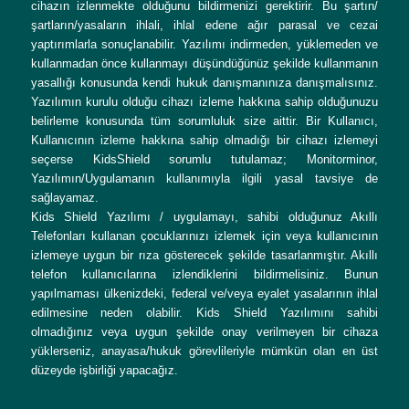
cihazın izlenmekte olduğunu bildirmenizi gerektirir. Bu şartın/
şartların/yasaların ihlali, ihlal edene ağır parasal ve cezai
yaptırımlarla sonuçlanabilir. Yazılımı indirmeden, yüklemeden ve
kullanmadan önce kullanmayı düşündüğünüz şekilde kullanmanın
yasallığı konusunda kendi hukuk danışmanınıza danışmalısınız.
Yazılımın kurulu olduğu cihazı izleme hakkına sahip olduğunuzu
belirleme konusunda tüm sorumluluk size aittir. Bir Kullanıcı,
Kullanıcının izleme hakkına sahip olmadığı bir cihazı izlemeyi
seçerse KidsShield sorumlu tutulamaz; Monitorminor,
Yazılımın/Uygulamanın kullanımıyla ilgili yasal tavsiye de
sağlayamaz.
Kids Shield Yazılımı / uygulamayı, sahibi olduğunuz Akıllı
Telefonları kullanan çocuklarınızı izlemek için veya kullanıcının
izlemeye uygun bir rıza gösterecek şekilde tasarlanmıştır. Akıllı
telefon kullanıcılarına izlendiklerini bildirmelisiniz. Bunun
yapılmaması ülkenizdeki, federal ve/veya eyalet yasalarının ihlal
edilmesine neden olabilir. Kids Shield Yazılımını sahibi
olmadığınız veya uygun şekilde onay verilmeyen bir cihaza
yüklerseniz, anayasa/hukuk görevlileriyle mümkün olan en üst
düzeyde işbirliği yapacağız.