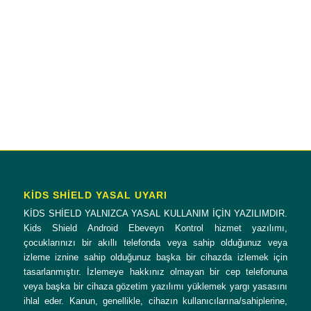
5 + 3 = ?
KİDS SHİELD YASAL UYARI
KİDS SHİELD YALNIZCA YASAL KULLANIM İÇİN YAZILIMDIR.
Kids Shield Android Ebeveyn Kontrol hizmet yazılımı,
çocuklarınızı bir akıllı telefonda veya sahip olduğunuz veya
izleme iznine sahip olduğunuz başka bir cihazda izlemek için
tasarlanmıştır. İzlemeye hakkınız olmayan bir cep telefonuna
veya başka bir cihaza gözetim yazılımı yüklemek yargı yasasını
ihlal eder. Kanun, genellikle, cihazın kullanıcılarına/sahiplerine,