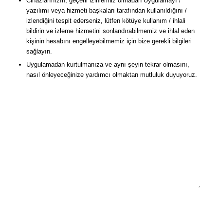
Cihazlarınızın, geçerli izinleriniz olmadan Uygulamayı /
yazılımı veya hizmeti başkaları tarafından kullanıldığını /
izlendiğini tespit ederseniz, lütfen kötüye kullanım / ihlali
bildirin ve izleme hizmetini sonlandırabilmemiz ve ihlal eden
kişinin hesabını engelleyebilmemiz için bize gerekli bilgileri
sağlayın.
Uygulamadan kurtulmanıza ve aynı şeyin tekrar olmasını,
nasıl önleyeceğinize yardımcı olmaktan mutluluk duyuyoruz.
Kötüye Kullanım / İhlal Bildir