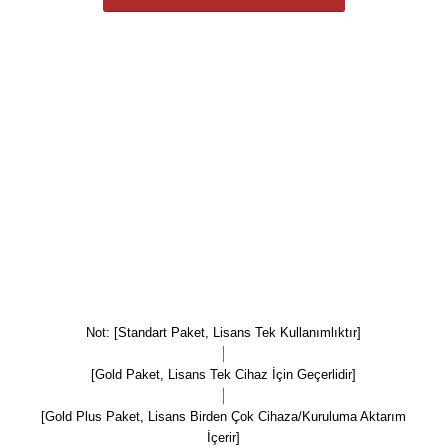
3 Aylık Lisans Gold Plus 5.000 TL
6 Aylık Lisans Gold 2.500 TL
6 Aylık Lisans Gold Plus 7.500 TL
12 Aylık Lisans Gold 3.000 TL
12 Aylık Lisans Gold Plus 10.000 TL
Not: [Standart Paket, Lisans Tek Kullanımlıktır]
│
[Gold Paket, Lisans Tek Cihaz İçin Geçerlidir]
│
[Gold Plus Paket, Lisans Birden Çok Cihaza/Kuruluma Aktarım
İçerir]