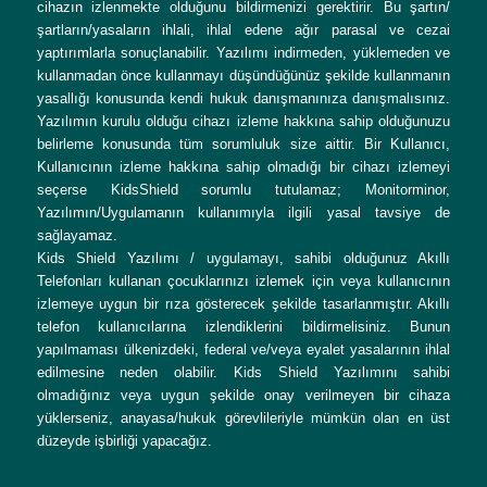
cihazın izlenmekte olduğunu bildirmenizi gerektirir. Bu şartın/
şartların/yasaların ihlali, ihlal edene ağır parasal ve cezai
yaptırımlarla sonuçlanabilir. Yazılımı indirmeden, yüklemeden ve
kullanmadan önce kullanmayı düşündüğünüz şekilde kullanmanın
yasallığı konusunda kendi hukuk danışmanınıza danışmalısınız.
Yazılımın kurulu olduğu cihazı izleme hakkına sahip olduğunuzu
belirleme konusunda tüm sorumluluk size aittir. Bir Kullanıcı,
Kullanıcının izleme hakkına sahip olmadığı bir cihazı izlemeyi
seçerse KidsShield sorumlu tutulamaz; Monitorminor,
Yazılımın/Uygulamanın kullanımıyla ilgili yasal tavsiye de
sağlayamaz.
Kids Shield Yazılımı / uygulamayı, sahibi olduğunuz Akıllı
Telefonları kullanan çocuklarınızı izlemek için veya kullanıcının
izlemeye uygun bir rıza gösterecek şekilde tasarlanmıştır. Akıllı
telefon kullanıcılarına izlendiklerini bildirmelisiniz. Bunun
yapılmaması ülkenizdeki, federal ve/veya eyalet yasalarının ihlal
edilmesine neden olabilir. Kids Shield Yazılımını sahibi
olmadığınız veya uygun şekilde onay verilmeyen bir cihaza
yüklerseniz, anayasa/hukuk görevlileriyle mümkün olan en üst
düzeyde işbirliği yapacağız.