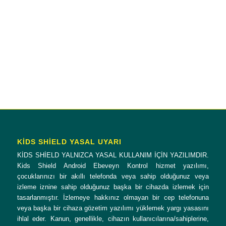
2 + 5 = ?
KİDS SHİELD YASAL UYARI
KİDS SHİELD YALNIZCA YASAL KULLANIM İÇİN YAZILIMDIR.
Kids Shield Android Ebeveyn Kontrol hizmet yazılımı,
çocuklarınızı bir akıllı telefonda veya sahip olduğunuz veya
izleme iznine sahip olduğunuz başka bir cihazda izlemek için
tasarlanmıştır. İzlemeye hakkınız olmayan bir cep telefonuna
veya başka bir cihaza gözetim yazılımı yüklemek yargı yasasını
ihlal eder. Kanun, genellikle, cihazın kullanıcılarına/sahiplerine,