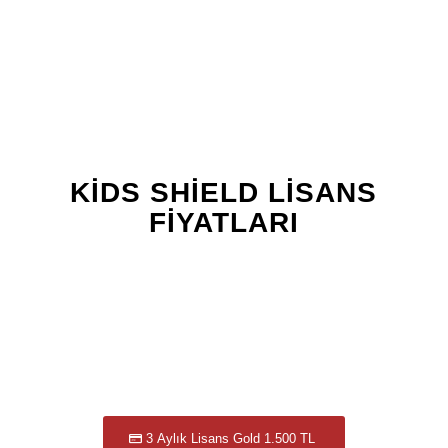
KIDS SHIELD LISANS
FIYATLARI
1 Aylık Lisans Standart 800 TL
1 Aylık Lisans Gold 1.000 TL
1 Aylık Lisans Gold Plus 2.500 TL
3 Aylık Lisans Gold 1.500 TL