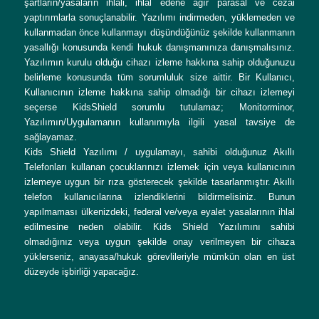
şartların/yasaların ihlali, ihlal edene ağır parasal ve cezai
yaptırımlarla sonuçlanabilir. Yazılımı indirmeden, yüklemeden ve
kullanmadan önce kullanmayı düşündüğünüz şekilde kullanmanın
yasallığı konusunda kendi hukuk danışmanınıza danışmalısınız.
Yazılımın kurulu olduğu cihazı izleme hakkına sahip olduğunuzu
belirleme konusunda tüm sorumluluk size aittir. Bir Kullanıcı,
Kullanıcının izleme hakkına sahip olmadığı bir cihazı izlemeyi
seçerse KidsShield sorumlu tutulamaz; Monitorminor,
Yazılımın/Uygulamanın kullanımıyla ilgili yasal tavsiye de
sağlayamaz.
Kids Shield Yazılımı / uygulamayı, sahibi olduğunuz Akıllı
Telefonları kullanan çocuklarınızı izlemek için veya kullanıcının
izlemeye uygun bir rıza gösterecek şekilde tasarlanmıştır. Akıllı
telefon kullanıcılarına izlendiklerini bildirmelisiniz. Bunun
yapılmaması ülkenizdeki, federal ve/veya eyalet yasalarının ihlal
edilmesine neden olabilir. Kids Shield Yazılımını sahibi
olmadığınız veya uygun şekilde onay verilmeyen bir cihaza
yüklerseniz, anayasa/hukuk görevlileriyle mümkün olan en üst
düzeyde işbirliği yapacağız.