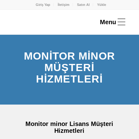
Giriş Yap
İletişim
Satın Al
Yükle
MONITOR MINOR
MÜŞTERI
HIZMETLERI
Monitor minor Lisans Müşteri
Hizmetleri