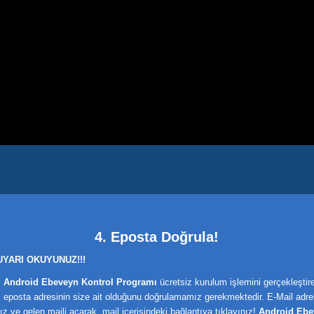
4. Eposta Doğrula!
UYARI OKUYUNUZ!!!
i
Android Ebeveyn Kontrol Programı
ücretsiz kurulum işlemini gerçekleştir
 eposta adresinin size ait olduğunu doğrulamamız gerekmektedir. E-Mail adre
nız ve gelen maili açarak, mail içerisindeki bağlantıya tıklayınız!
Android Ebe