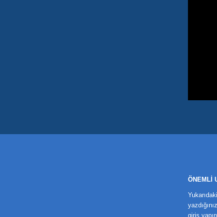
ÖNEMLİ 
Yukarıdak
yazdığınız
giriş yapı