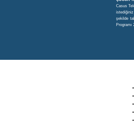
Casus Tel
istediğini
şekilde t
Programı 