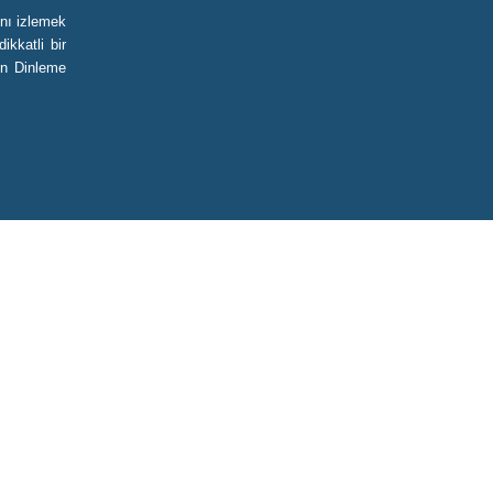
nı izlemek
ikkatli bir
on Dinleme