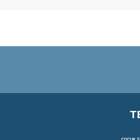
T
ÇOCUK T