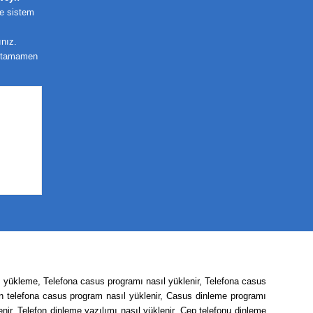
ze sistem
ınız.
 tamamen
m yükleme, Telefona casus programı nasıl yüklenir, Telefona casus
ın telefona casus program nasıl yüklenir, Casus dinleme programı
nir, Telefon dinleme yazılımı nasıl yüklenir, Cep telefonu dinleme