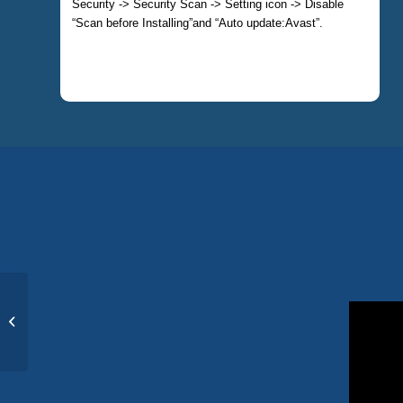
Security -> Security Scan -> Setting icon -> Disable
“Scan before Installing”and “Auto update:Avast”.
Monitor minor indir