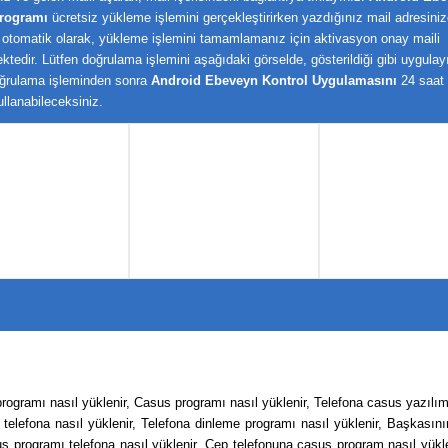
Programı
ücretsiz yükleme işlemini gerçekleştirirken yazdığınız mail adresini
 otomatik olarak, yükleme işlemini tamamlamanız için aktivasyon onay maili
ktedir. Lütfen doğrulama işlemini aşağıdaki görselde, gösterildiği gibi uygulay
ğrulama işleminden sonra
Android Ebeveyn Kontrol Uygulamasını
24 saat
ullanabileceksiniz.
programı nasıl yüklenir, Casus programı nasıl yüklenir, Telefona casus yazılı
elefona nasıl yüklenir, Telefona dinleme programı nasıl yüklenir, Başkasın
s programı telefona nasıl yüklenir, Cep telefonuna casus program nasıl yükle