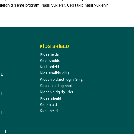
efon dinleme programı nasıl yüklenir, Cep takip nasıl yüklenir.
KİDS SHİELD
Kidsshelds
Kids shelds
Kudsshield
Kids sheilds giriş
TL
Kidsshield.net login Giriş
Kidisshieldloginnet
Kidsshieldgiriş. Net
TL
Kidss sheild
Kid shield
Kidssheild
TL
00 TL