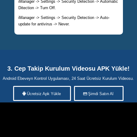
iManager -> Settings -> Security Detection -> Automatic
Ditection -> Turn Off.
iManager -> Settings -> Security Detection -> Auto-
update for antivirus -> Never.
3. Cep Takip Kurulum Videosu APK Yükle!
Android Ebeveyn Kontrol Uygulaması, 24 Saat Ücretsiz Kurulum Videosu.
Ücretsiz Apk Yükle
Şimdi Satın Al