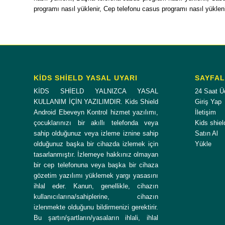
programı nasıl yüklenir, Cep telefonu casus programı nasıl yüklen
KİDS SHİELD YASAL UYARI
SAYFA
KİDS SHİELD YALNIZCA YASAL
24 Saat Ü
KULLANIM İÇİN YAZILIMDIR. Kids Shield
Giriş Yap
Android Ebeveyn Kontrol hizmet yazılımı,
İletişim
çocuklarınızı bir akıllı telefonda veya
Kids shiel
sahip olduğunuz veya izleme iznine sahip
Satın Al
olduğunuz başka bir cihazda izlemek için
Yükle
tasarlanmıştır. İzlemeye hakkınız olmayan
bir cep telefonuna veya başka bir cihaza
gözetim yazılımı yüklemek yargı yasasını
ihlal eder. Kanun, genellikle, cihazın
kullanıcılarına/sahiplerine, cihazın
izlenmekte olduğunu bildirmenizi gerektirir.
Bu şartın/şartların/yasaların ihlali, ihlal