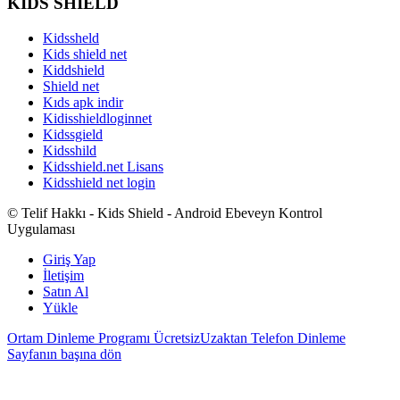
KİDS SHİELD
Kidssheld
Kids shield net
Kiddshield
Shield net
Kıds apk indir
Kidisshieldloginnet
Kidssgield
Kidsshild
Kidsshield.net Lisans
Kidsshield net login
© Telif Hakkı - Kids Shield - Android Ebeveyn Kontrol
Uygulaması
Giriş Yap
İletişim
Satın Al
Yükle
Ortam Dinleme Programı Ücretsiz
Uzaktan Telefon Dinleme
Sayfanın başına dön