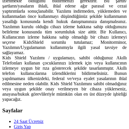
izlenmekte olduğunu bildirmenizi gerektirir. Bu şartın/
şartların/yasaların ihlali, ihlal edene ağır parasal ve cezai
yaptırımlarla sonuçlanabilir. Yazılımı indirmeden, yüklemeden ve
kullanmadan önce kullanmayı düşündüğünüz şekilde kullanmanın
yasallığı konusunda kendi hukuk danışmanınıza danışmalısınız.
Yazılımın kurulu olduğu cihazı izleme hakkına sahip olduğunuzu
belirleme konusunda tüm sorumluluk size aittir. Bir Kullanıcı,
Kullanıcının izleme hakkına sahip olmadığı bir cihazı izlemeyi
seçerse KidsShield sorumlu tutulamaz; Monitorminor,
Yazılımın/Uygulamanın kullanımıyla ilgili yasal tavsiye de
sağlayamaz.
Kids Shield Yazılımı / uygulamayı, sahibi olduğunuz Akıllı
Telefonları kullanan çocuklarınızı izlemek için veya kullanıcının
izlemeye uygun bir rıza gösterecek şekilde tasarlanmıştır. Akıllı
telefon kullanıcılarına izlendiklerini bildirmelisiniz. Bunun
yapılmaması ülkenizdeki, federal ve/veya eyalet yasalarının ihlal
edilmesine neden olabilir. Kids Shield Yazılımını sahibi olmadığınız
veya uygun şekilde onay verilmeyen bir cihaza yüklerseniz,
anayasa/hukuk görevlileriyle mümkün olan en üst düzeyde işbirliği
yapacağız.
Sayfalar
24 Saat Ücretsiz
Giriş Yap