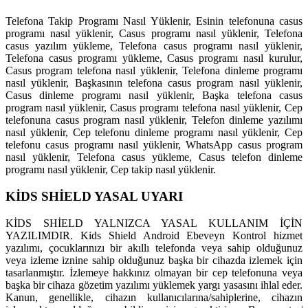
Telefona Takip Programı Nasıl Yüklenir, Esinin telefonuna casus
programı nasıl yüklenir, Casus programı nasıl yüklenir, Telefona
casus yazılım yükleme, Telefona casus programı nasıl yüklenir,
Telefona casus programı yükleme, Casus programı nasıl kurulur,
Casus program telefona nasıl yüklenir, Telefona dinleme programı
nasıl yüklenir, Başkasının telefona casus program nasıl yüklenir,
Casus dinleme programı nasıl yüklenir, Başka telefona casus
program nasıl yüklenir, Casus programı telefona nasıl yüklenir, Cep
telefonuna casus program nasıl yüklenir, Telefon dinleme yazılımı
nasıl yüklenir, Cep telefonu dinleme programı nasıl yüklenir, Cep
telefonu casus programı nasıl yüklenir, WhatsApp casus program
nasıl yüklenir, Telefona casus yükleme, Casus telefon dinleme
programı nasıl yüklenir, Cep takip nasıl yüklenir.
KİDS SHİELD YASAL UYARI
KİDS SHİELD YALNIZCA YASAL KULLANIM İÇİN
YAZILIMDIR. Kids Shield Android Ebeveyn Kontrol hizmet
yazılımı, çocuklarınızı bir akıllı telefonda veya sahip olduğunuz
veya izleme iznine sahip olduğunuz başka bir cihazda izlemek için
tasarlanmıştır. İzlemeye hakkınız olmayan bir cep telefonuna veya
başka bir cihaza gözetim yazılımı yüklemek yargı yasasını ihlal eder.
Kanun, genellikle, cihazın kullanıcılarına/sahiplerine, cihazın