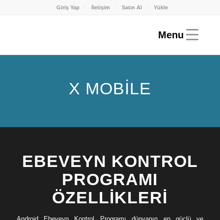
Giriş Yap
İletişim
Satın Al
Yükle
X MOBILE
EBEVEYN KONTROL
PROGRAMI
ÖZELLIKLERI
Android Ebeveyn Kontrol Programı dünyanın en güçlü ve