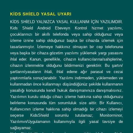
KİDS SHİELD YASAL UYARI
KİDS SHİELD YALNIZCA YASAL KULLANIM İÇİN YAZILIMDIR.
Kids Shield Android Ebeveyn Kontrol hizmet yazılımı,
çocuklarınızı bir akıllı telefonda veya sahip olduğunuz veya
izleme iznine sahip olduğunuz başka bir cihazda izlemek için
tasarlanmıştır. İzlemeye hakkınız olmayan bir cep telefonuna
veya başka bir cihaza gözetim yazılımı yüklemek yargı yasasını
ihlal eder. Kanun, genellikle, cihazın kullanıcılarına/sahiplerine,
cihazın izlenmekte olduğunu bildirmenizi gerektirir. Bu şartın/
şartların/yasaların ihlali, ihlal edene ağır parasal ve cezai
yaptırımlarla sonuçlanabilir. Yazılımı indirmeden, yüklemeden ve
kullanmadan önce kullanmayı düşündüğünüz şekilde kullanmanın
yasallığı konusunda kendi hukuk danışmanınıza danışmalısınız.
Yazılımın kurulu olduğu cihazı izleme hakkına sahip olduğunuzu
belirleme konusunda tüm sorumluluk size aittir. Bir Kullanıcı,
Kullanıcının izleme hakkına sahip olmadığı bir cihazı izlemeyi
seçerse KidsShield sorumlu tutulamaz; Monitorminor,
Yazılımın/Uygulamanın kullanımıyla ilgili yasal tavsiye de
sağlayamaz.