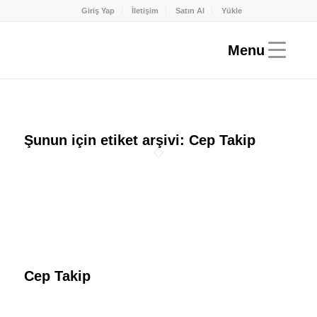
Giriş Yap
İletişim
Satın Al
Yükle
Şunun için etiket arşivi:
Cep Takip
Cep Takip