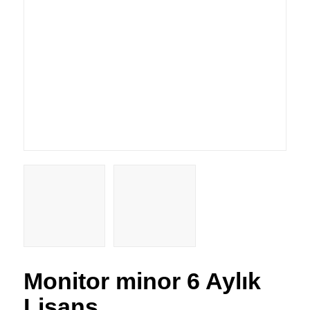
Monitor minor 6 Aylık
Lisans