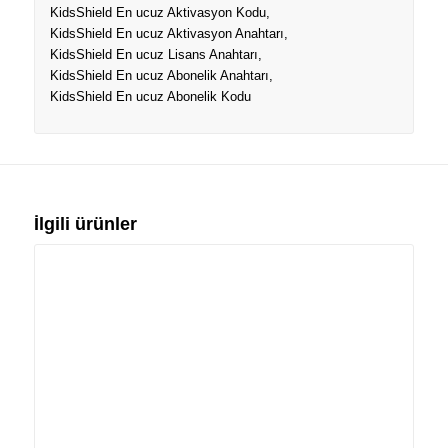
KidsShield En ucuz Aktivasyon Kodu,
KidsShield En ucuz Aktivasyon Anahtarı,
KidsShield En ucuz Lisans Anahtarı,
KidsShield En ucuz Abonelik Anahtarı,
KidsShield En ucuz Abonelik Kodu
İlgili ürünler