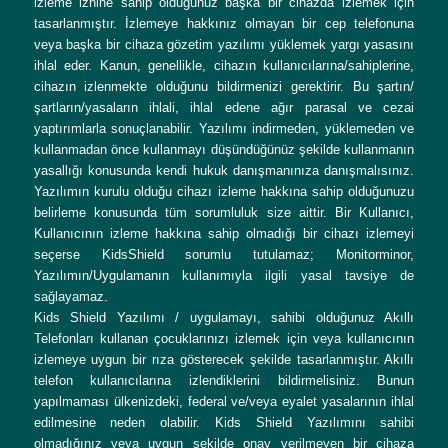
izleme iznine sahip olduğunuz başka bir cihazda izlemek için
tasarlanmıştır. İzlemeye hakkınız olmayan bir cep telefonuna
veya başka bir cihaza gözetim yazılımı yüklemek yargı yasasını
ihlal eder. Kanun, genellikle, cihazın kullanıcılarına/sahiplerine,
cihazın izlenmekte olduğunu bildirmenizi gerektirir. Bu şartın/
şartların/yasaların ihlali, ihlal edene ağır parasal ve cezai
yaptırımlarla sonuçlanabilir. Yazılımı indirmeden, yüklemeden ve
kullanmadan önce kullanmayı düşündüğünüz şekilde kullanmanın
yasallığı konusunda kendi hukuk danışmanınıza danışmalısınız.
Yazılımın kurulu olduğu cihazı izleme hakkına sahip olduğunuzu
belirleme konusunda tüm sorumluluk size aittir. Bir Kullanıcı,
Kullanıcının izleme hakkına sahip olmadığı bir cihazı izlemeyi
seçerse KidsShield sorumlu tutulamaz; Monitorminor,
Yazılımın/Uygulamanın kullanımıyla ilgili yasal tavsiye de
sağlayamaz.
Kids Shield Yazılımı / uygulamayı, sahibi olduğunuz Akıllı
Telefonları kullanan çocuklarınızı izlemek için veya kullanıcının
izlemeye uygun bir rıza gösterecek şekilde tasarlanmıştır. Akıllı
telefon kullanıcılarına izlendiklerini bildirmelisiniz. Bunun
yapılmaması ülkenizdeki, federal ve/veya eyalet yasalarının ihlal
edilmesine neden olabilir. Kids Shield Yazılımını sahibi
olmadığınız veya uygun şekilde onay verilmeyen bir cihaza