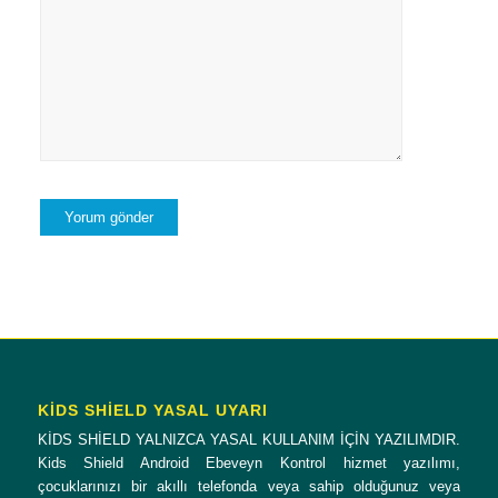
KİDS SHİELD YASAL UYARI
KİDS SHİELD YALNIZCA YASAL KULLANIM İÇİN YAZILIMDIR.
Kids Shield Android Ebeveyn Kontrol hizmet yazılımı,
çocuklarınızı bir akıllı telefonda veya sahip olduğunuz veya