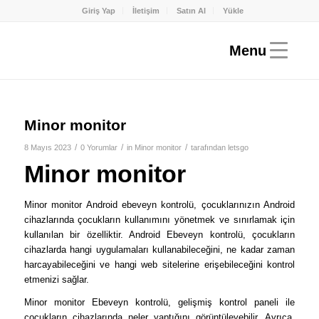
Giriş Yap
İletişim
Satın Al
Yükle
Minor monitor
/
/
/
8 Mayıs 2023
0 Yorumlar
in
Minor monitor
tarafından
letsgo
Minor monitor
Minor monitor Android ebeveyn kontrolü, çocuklarınızın Android
cihazlarında çocukların kullanımını yönetmek ve sınırlamak için
kullanılan bir özelliktir. Android Ebeveyn kontrolü, çocukların
cihazlarda hangi uygulamaları kullanabileceğini, ne kadar zaman
harcayabileceğini ve hangi web sitelerine erişebileceğini kontrol
etmenizi sağlar.
Minor monitor Ebeveyn kontrolü, gelişmiş kontrol paneli ile
çocukların cihazlarında neler yaptığını görüntüleyebilir. Ayrıca,