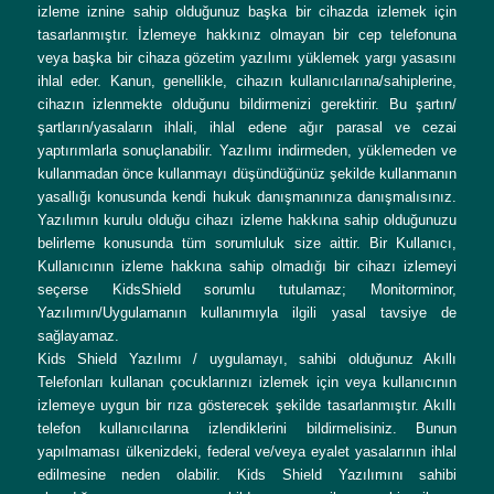
izleme iznine sahip olduğunuz başka bir cihazda izlemek için
tasarlanmıştır. İzlemeye hakkınız olmayan bir cep telefonuna
veya başka bir cihaza gözetim yazılımı yüklemek yargı yasasını
ihlal eder. Kanun, genellikle, cihazın kullanıcılarına/sahiplerine,
cihazın izlenmekte olduğunu bildirmenizi gerektirir. Bu şartın/
şartların/yasaların ihlali, ihlal edene ağır parasal ve cezai
yaptırımlarla sonuçlanabilir. Yazılımı indirmeden, yüklemeden ve
kullanmadan önce kullanmayı düşündüğünüz şekilde kullanmanın
yasallığı konusunda kendi hukuk danışmanınıza danışmalısınız.
Yazılımın kurulu olduğu cihazı izleme hakkına sahip olduğunuzu
belirleme konusunda tüm sorumluluk size aittir. Bir Kullanıcı,
Kullanıcının izleme hakkına sahip olmadığı bir cihazı izlemeyi
seçerse KidsShield sorumlu tutulamaz; Monitorminor,
Yazılımın/Uygulamanın kullanımıyla ilgili yasal tavsiye de
sağlayamaz.
Kids Shield Yazılımı / uygulamayı, sahibi olduğunuz Akıllı
Telefonları kullanan çocuklarınızı izlemek için veya kullanıcının
izlemeye uygun bir rıza gösterecek şekilde tasarlanmıştır. Akıllı
telefon kullanıcılarına izlendiklerini bildirmelisiniz. Bunun
yapılmaması ülkenizdeki, federal ve/veya eyalet yasalarının ihlal
edilmesine neden olabilir. Kids Shield Yazılımını sahibi