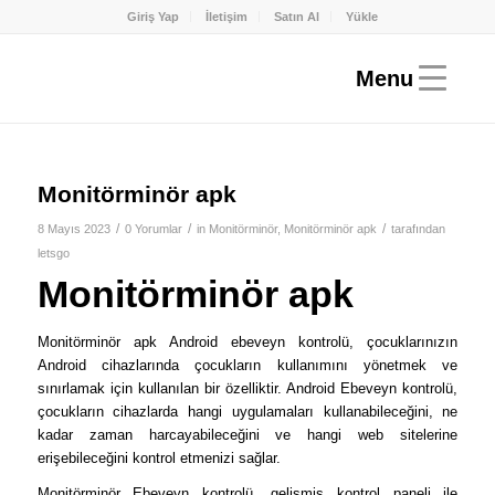
Giriş Yap
İletişim
Satın Al
Yükle
Monitörminör apk
/
/
/
8 Mayıs 2023
0 Yorumlar
in
Monitörminör
,
Monitörminör apk
tarafından
letsgo
Monitörminör apk
Monitörminör apk Android ebeveyn kontrolü, çocuklarınızın
Android cihazlarında çocukların kullanımını yönetmek ve
sınırlamak için kullanılan bir özelliktir. Android Ebeveyn kontrolü,
çocukların cihazlarda hangi uygulamaları kullanabileceğini, ne
kadar zaman harcayabileceğini ve hangi web sitelerine
erişebileceğini kontrol etmenizi sağlar.
Monitörminör Ebeveyn kontrolü, gelişmiş kontrol paneli ile