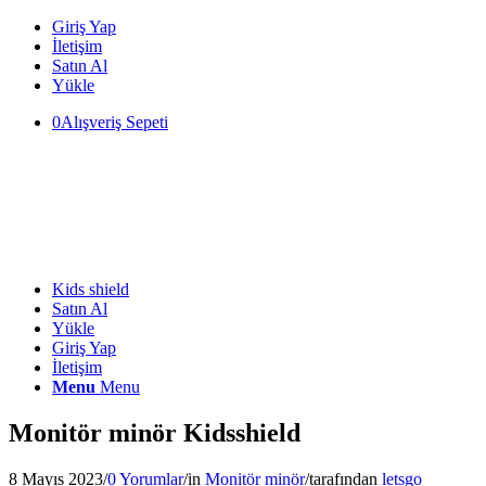
Giriş Yap
İletişim
Satın Al
Yükle
0
Alışveriş Sepeti
Kids shield
Satın Al
Yükle
Giriş Yap
İletişim
Menu
Menu
Monitör minör Kidsshield
8 Mayıs 2023
/
0 Yorumlar
/
in
Monitör minör
/
tarafından
letsgo