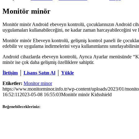
Monitör minör
Monitör minör Android ebeveyn kontrolü, çocuklarınızın Android cihaz
uygulamaları kullanabileceğini, ne kadar zaman harcayabileceğini ve ha
Monitör minör Ebeveyn kontrolü, gelişmiş kontrol paneli ile çocukların
edebilir ve uygulama indirmelerini veya kullanımlarını sınırlayabilirsin
Android cihazlarda ebeveyn kontrolü, Ayrıca Ayarlar menüsünde “Kull
minör ise çok daha gelişmiş özelliklere sahiptir.
İletişim
│
Lisans Satın Al
│
Yükle
Etiketler:
Monitor minor
https://www.monitorminor.info.tr/wp-content/uploads/2023/01/monito
16:52:11
2023-05-08 16:55:03
Monitör minör Kidsshield
Beğenebilecekleriniz: