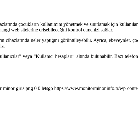
larında çocukların kullanımını yönetmek ve sınırlamak için kullanılan 
ngi web sitelerine erişebileceğini kontrol etmenizi sağlar.
 cihazlarında neler yaptığını görüntüleyebilir. Ayrıca, ebeveynler, çocu
iz.
anıcılar” veya “Kullanıcı hesapları” altında bulunabilir. Bazı telefo
r-minor-giris.png
0
0
letsgo
https://www.monitorminor.info.tr/wp-conte