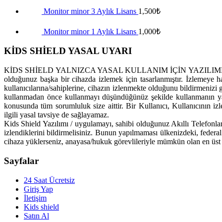
Monitor minor 3 Aylık Lisans
1,500
₺
Monitor minor 1 Aylık Lisans
1,000
₺
KİDS SHİELD YASAL UYARI
KİDS SHİELD YALNIZCA YASAL KULLANIM İÇİN YAZILIMDIR. Kids Shi
olduğunuz başka bir cihazda izlemek için tasarlanmıştır. İzlemeye h
kullanıcılarına/sahiplerine, cihazın izlenmekte olduğunu bildirmenizi ge
kullanmadan önce kullanmayı düşündüğünüz şekilde kullanmanın yas
konusunda tüm sorumluluk size aittir. Bir Kullanıcı, Kullanıcının 
ilgili yasal tavsiye de sağlayamaz.
Kids Shield Yazılımı / uygulamayı, sahibi olduğunuz Akıllı Telefonları
izlendiklerini bildirmelisiniz. Bunun yapılmaması ülkenizdeki, federa
cihaza yüklerseniz, anayasa/hukuk görevlileriyle mümkün olan en üst 
Sayfalar
24 Saat Ücretsiz
Giriş Yap
İletişim
Kids shield
Satın Al