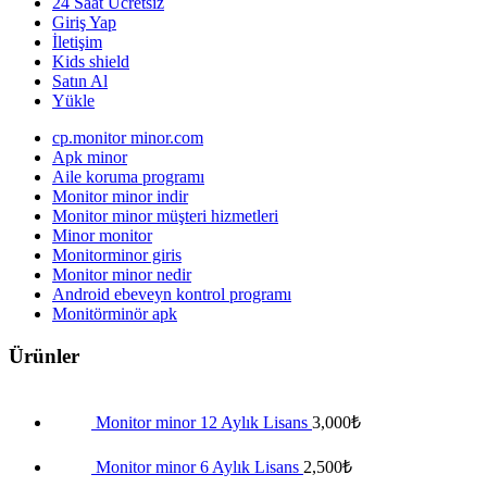
24 Saat Ücretsiz
Giriş Yap
İletişim
Kids shield
Satın Al
Yükle
cp.monitor minor.com
Apk minor
Aile koruma programı
Monitor minor indir
Monitor minor müşteri hizmetleri
Minor monitor
Monitorminor giris
Monitor minor nedir
Android ebeveyn kontrol programı
Monitörminör apk
Ürünler
Monitor minor 12 Aylık Lisans
3,000
₺
Monitor minor 6 Aylık Lisans
2,500
₺