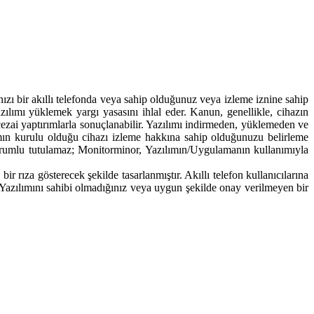
akıllı telefonda veya sahip olduğunuz veya izleme iznine sahip
ılımı yüklemek yargı yasasını ihlal eder. Kanun, genellikle, cihazın
ve cezai yaptırımlarla sonuçlanabilir. Yazılımı indirmeden, yüklemeden ve
ın kurulu olduğu cihazı izleme hakkına sahip olduğunuzu belirleme
sorumlu tutulamaz; Monitorminor, Yazılımın/Uygulamanın kullanımıyla
 rıza gösterecek şekilde tasarlanmıştır. Akıllı telefon kullanıcılarına
d Yazılımını sahibi olmadığınız veya uygun şekilde onay verilmeyen bir