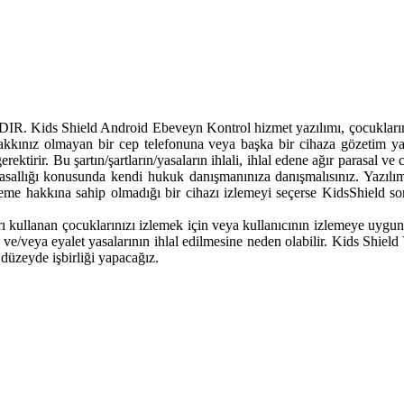
eld Android Ebeveyn Kontrol hizmet yazılımı, çocuklarınızı bir 
akkınız olmayan bir cep telefonuna veya başka bir cihaza gözetim yaz
rektirir. Bu şartın/şartların/yasaların ihlali, ihlal edene ağır parasal 
allığı konusunda kendi hukuk danışmanınıza danışmalısınız. Yazılım
izleme hakkına sahip olmadığı bir cihazı izlemeyi seçerse KidsShield 
 kullanan çocuklarınızı izlemek için veya kullanıcının izlemeye uygun bir
l ve/veya eyalet yasalarının ihlal edilmesine neden olabilir. Kids Shiel
düzeyde işbirliği yapacağız.