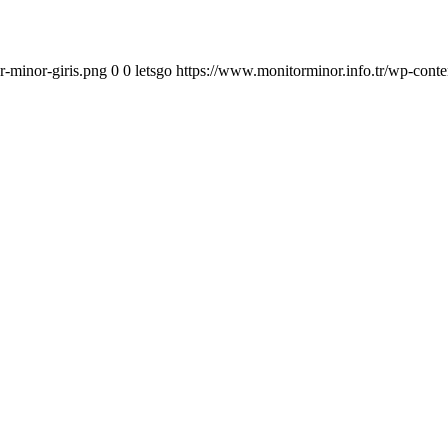
r-minor-giris.png
0
0
letsgo
https://www.monitorminor.info.tr/wp-conte