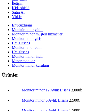
İletişim
Kids shield
Satın Al
Yükle
Enucuzlisans
Monitörminor yükle
Monitor minor müşteri hizmetleri
Monitorminor giris
Ucuz lisans
Monitorminor com
Ucuzlisans
Monitor minor indir
Minor monitor
Monitor minor kurulum
Ürünler
Monitor minor 12 Aylık Lisans
3,000
₺
Monitor minor 6 Aylık Lisans
2,500
₺
Monitor minor 3 Aylık Lisans
1,500
₺