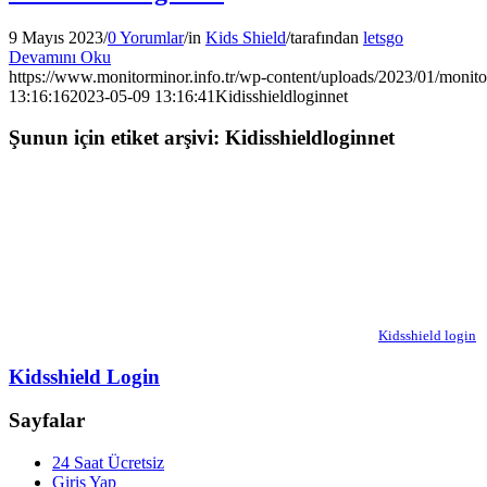
9 Mayıs 2023
/
0 Yorumlar
/
in
Kids Shield
/
tarafından
letsgo
Devamını Oku
https://www.monitorminor.info.tr/wp-content/uploads/2023/01/monito
13:16:16
2023-05-09 13:16:41
Kidisshieldloginnet
Şunun için etiket arşivi:
Kidisshieldloginnet
Kidsshield login
Kidsshield Login
Sayfalar
24 Saat Ücretsiz
Giriş Yap