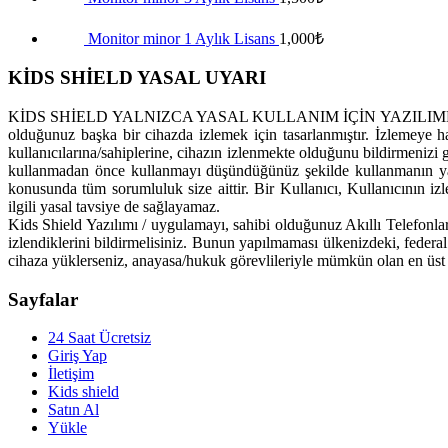
Monitor minor 1 Aylık Lisans
1,000
₺
KİDS SHİELD YASAL UYARI
KİDS SHİELD YALNIZCA YASAL KULLANIM İÇİN YAZILIMDIR. Kids Shi
olduğunuz başka bir cihazda izlemek için tasarlanmıştır. İzlemeye h
kullanıcılarına/sahiplerine, cihazın izlenmekte olduğunu bildirmenizi ge
kullanmadan önce kullanmayı düşündüğünüz şekilde kullanmanın yas
konusunda tüm sorumluluk size aittir. Bir Kullanıcı, Kullanıcının 
ilgili yasal tavsiye de sağlayamaz.
Kids Shield Yazılımı / uygulamayı, sahibi olduğunuz Akıllı Telefonları
izlendiklerini bildirmelisiniz. Bunun yapılmaması ülkenizdeki, federa
cihaza yüklerseniz, anayasa/hukuk görevlileriyle mümkün olan en üst 
Sayfalar
24 Saat Ücretsiz
Giriş Yap
İletişim
Kids shield
Satın Al
Yükle