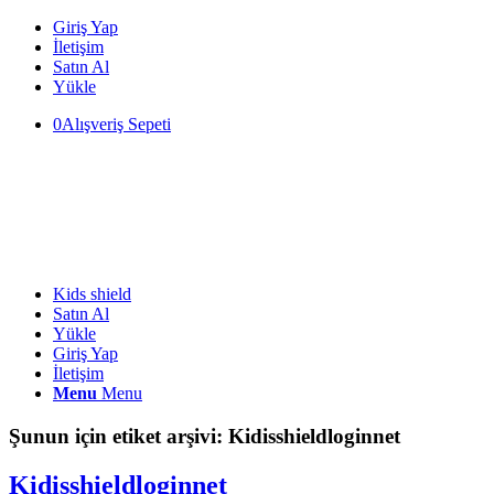
Giriş Yap
İletişim
Satın Al
Yükle
0
Alışveriş Sepeti
Kids shield
Satın Al
Yükle
Giriş Yap
İletişim
Menu
Menu
Şunun için etiket arşivi:
Kidisshieldloginnet
Kidisshieldloginnet