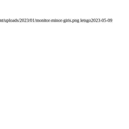
nt/uploads/2023/01/monitor-minor-giris.png
letsgo
2023-05-09