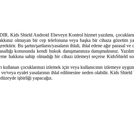
eld Android Ebeveyn Kontrol hizmet yazılımı, çocuklarınızı bir 
akkınız olmayan bir cep telefonuna veya başka bir cihaza gözetim yaz
rektirir. Bu şartın/şartların/yasaların ihlali, ihlal edene ağır parasal 
allığı konusunda kendi hukuk danışmanınıza danışmalısınız. Yazılım
izleme hakkına sahip olmadığı bir cihazı izlemeyi seçerse KidsShield 
 kullanan çocuklarınızı izlemek için veya kullanıcının izlemeye uygun bir
l ve/veya eyalet yasalarının ihlal edilmesine neden olabilir. Kids Shiel
düzeyde işbirliği yapacağız.