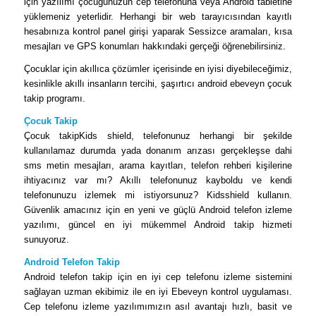
için yazılımı çocuğunuzun cep telefonuna veya Android tabletine
yüklemeniz yeterlidir. Herhangi bir web tarayıcısından kayıtlı
hesabınıza kontrol panel girişi yaparak Sessizce aramaları, kısa
mesajları ve GPS konumları hakkındaki gerçeği öğrenebilirsiniz.
Çocuklar için akıllıca çözümler içerisinde en iyisi diyebileceğimiz,
kesinlikle akıllı insanların tercihi, şaşırtıcı android ebeveyn çocuk
takip programı.
Çocuk Takip
Çocuk takipKids shield, telefonunuz herhangi bir şekilde
kullanılamaz durumda yada donanım arızası gerçekleşse dahi
sms metin mesajları, arama kayıtları, telefon rehberi kişilerine
ihtiyacınız var mı? Akıllı telefonunuz kayboldu ve kendi
telefonunuzu izlemek mi istiyorsunuz? Kidsshield kullanın.
Güvenlik amacınız için en yeni ve güçlü Android telefon izleme
yazılımı, güncel en iyi mükemmel Android takip hizmeti
sunuyoruz.
Android Telefon Takip
Android telefon takip için en iyi cep telefonu izleme sistemini
sağlayan uzman ekibimiz ile en iyi Ebeveyn kontrol uygulaması.
Cep telefonu izleme yazılımımızın asıl avantajı hızlı, basit ve