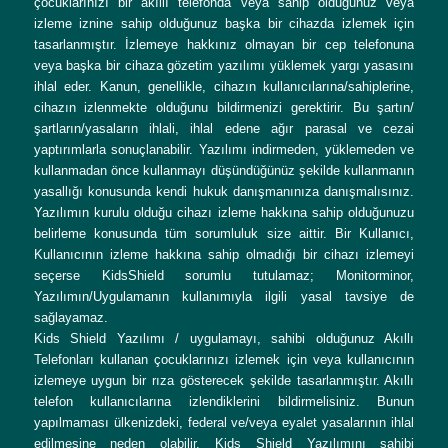
çocuklarınızı bir akıllı telefonda veya sahip olduğunuz veya
izleme iznine sahip olduğunuz başka bir cihazda izlemek için
tasarlanmıştır. İzlemeye hakkınız olmayan bir cep telefonuna
veya başka bir cihaza gözetim yazılımı yüklemek yargı yasasını
ihlal eder. Kanun, genellikle, cihazın kullanıcılarına/sahiplerine,
cihazın izlenmekte olduğunu bildirmenizi gerektirir. Bu şartın/
şartların/yasaların ihlali, ihlal edene ağır parasal ve cezai
yaptırımlarla sonuçlanabilir. Yazılımı indirmeden, yüklemeden ve
kullanmadan önce kullanmayı düşündüğünüz şekilde kullanmanın
yasallığı konusunda kendi hukuk danışmanınıza danışmalısınız.
Yazılımın kurulu olduğu cihazı izleme hakkına sahip olduğunuzu
belirleme konusunda tüm sorumluluk size aittir. Bir Kullanıcı,
Kullanıcının izleme hakkına sahip olmadığı bir cihazı izlemeyi
seçerse KidsShield sorumlu tutulamaz; Monitorminor,
Yazılımın/Uygulamanın kullanımıyla ilgili yasal tavsiye de
sağlayamaz.
Kids Shield Yazılımı / uygulamayı, sahibi olduğunuz Akıllı
Telefonları kullanan çocuklarınızı izlemek için veya kullanıcının
izlemeye uygun bir rıza gösterecek şekilde tasarlanmıştır. Akıllı
telefon kullanıcılarına izlendiklerini bildirmelisiniz. Bunun
yapılmaması ülkenizdeki, federal ve/veya eyalet yasalarının ihlal
edilmesine neden olabilir. Kids Shield Yazılımını sahibi