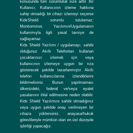
konusunda tüm sorumluluk size aittir. Bir
Kullanıcı, Kullanıcının izleme hakkına
sahip olmadığı bir cihazı izlemeyi seçerse
KidsShield sorumlu tutulamaz;
Monitorminor, Yazılımın/Uygulamanın
kullanımıyla ilgili yasal tavsiye de
sağlayamaz.
Kids Shield Yazılımı / uygulamayı, sahibi
olduğunuz Akıllı Telefonları kullanan
çocuklarınızı izlemek için veya
kullanıcının izlemeye uygun bir rıza
gösterecek şekilde tasarlanmıştır. Akıllı
telefon kullanıcılarına izlendiklerini
bildirmelisiniz. Bunun yapılmaması
ülkenizdeki, federal ve/veya eyalet
yasalarının ihlal edilmesine neden olabilir.
Kids Shield Yazılımını sahibi olmadığınız
veya uygun şekilde onay verilmeyen bir
cihaza yüklerseniz, anayasa/hukuk
görevlileriyle mümkün olan en üst düzeyde
işbirliği yapacağız.