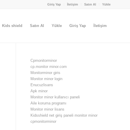
Giriş Yap
İletişim
Satın Al
Yükle
Kids shield
Satın Al
Yükle
Giriş Yap
İletişim
Cpmonitorminor
cp.monitor minor.com
Monitorminor giris
Monitor minor login
Enucuzlisans
Apk minor
Monitor minor kullanıcı paneli
Aile koruma programı
Monitor minor lisans
Kidsshield net giriş paneli monitor minor
cpmonitorminor