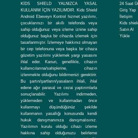
KİDS SHİELD YALNIZCA YASAL
24 Saat Ü
KULLANIM İÇİN YAZILIMDIR. Kids Shield
Giriş Yap
Android Ebeveyn Kontrol hizmet yazılımı,
İletişim
çocuklarınızı bir akıllı telefonda veya
Kids shiel
sahip olduğunuz veya izleme iznine sahip
Satın Al
olduğunuz başka bir cihazda izlemek için
Yükle
tasarlanmıştır. İzlemeye hakkınız olmayan
bir cep telefonuna veya başka bir cihaza
gözetim yazılımı yüklemek yargı yasasını
ihlal eder. Kanun, genellikle, cihazın
kullanıcılarına/sahiplerine, cihazın
izlenmekte olduğunu bildirmenizi gerektirir.
Bu şartın/şartların/yasaların ihlali, ihlal
edene ağır parasal ve cezai yaptırımlarla
sonuçlanabilir. Yazılımı indirmeden,
yüklemeden ve kullanmadan önce
kullanmayı düşündüğünüz şekilde
kullanmanın yasallığı konusunda kendi
hukuk danışmanınıza danışmalısınız.
Yazılımın kurulu olduğu cihazı izleme
hakkına sahip olduğunuzu belirleme