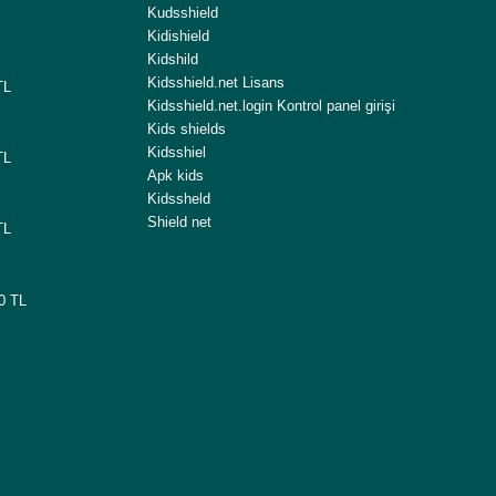
Kudsshield
Kidishield
Kidshild
Kidsshield.net Lisans
TL
Kidsshield.net.login Kontrol panel girişi
Kids shields
Kidsshiel
TL
Apk kids
Kidssheld
Shield net
TL
00 TL