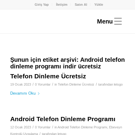
Giriş Yap
İletişim
Satın Al
Yükle
Şunun için etiket arşivi:
Android telefon
dinleme programı indir ücretsiz
Telefon Dinleme Ücretsiz
/
/
/
19 Ocak 2023
0 Yorumlar
in
Telefon Dinleme Ücretsiz
tarafından
letsgo
Devamını Oku
Android Telefon Dinleme Programı
/
/
12 Ocak 2023
0 Yorumlar
in
Android Telefon Dinleme Programı
,
Ebeveyn
/
Kontrolü Uygulama
tarafından
letsgo