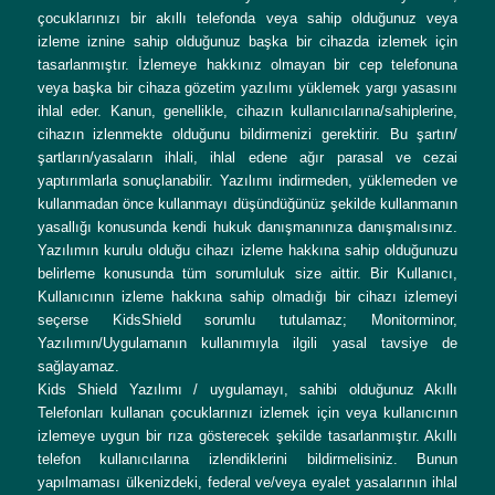
çocuklarınızı bir akıllı telefonda veya sahip olduğunuz veya
izleme iznine sahip olduğunuz başka bir cihazda izlemek için
tasarlanmıştır. İzlemeye hakkınız olmayan bir cep telefonuna
veya başka bir cihaza gözetim yazılımı yüklemek yargı yasasını
ihlal eder. Kanun, genellikle, cihazın kullanıcılarına/sahiplerine,
cihazın izlenmekte olduğunu bildirmenizi gerektirir. Bu şartın/
şartların/yasaların ihlali, ihlal edene ağır parasal ve cezai
yaptırımlarla sonuçlanabilir. Yazılımı indirmeden, yüklemeden ve
kullanmadan önce kullanmayı düşündüğünüz şekilde kullanmanın
yasallığı konusunda kendi hukuk danışmanınıza danışmalısınız.
Yazılımın kurulu olduğu cihazı izleme hakkına sahip olduğunuzu
belirleme konusunda tüm sorumluluk size aittir. Bir Kullanıcı,
Kullanıcının izleme hakkına sahip olmadığı bir cihazı izlemeyi
seçerse KidsShield sorumlu tutulamaz; Monitorminor,
Yazılımın/Uygulamanın kullanımıyla ilgili yasal tavsiye de
sağlayamaz.
Kids Shield Yazılımı / uygulamayı, sahibi olduğunuz Akıllı
Telefonları kullanan çocuklarınızı izlemek için veya kullanıcının
izlemeye uygun bir rıza gösterecek şekilde tasarlanmıştır. Akıllı
telefon kullanıcılarına izlendiklerini bildirmelisiniz. Bunun
yapılmaması ülkenizdeki, federal ve/veya eyalet yasalarının ihlal