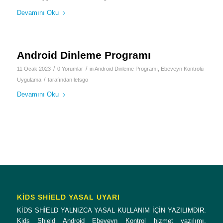
Devamını Oku
Android Dinleme Programı
/
/
11 Ocak 2023
0 Yorumlar
in
Android Dinleme Programı
,
Ebeveyn Kontrolü
/
Uygulama
tarafından
letsgo
Devamını Oku
KİDS SHİELD YASAL UYARI
KİDS SHİELD YALNIZCA YASAL KULLANIM İÇİN YAZILIMDIR.
Kids Shield Android Ebeveyn Kontrol hizmet yazılımı,