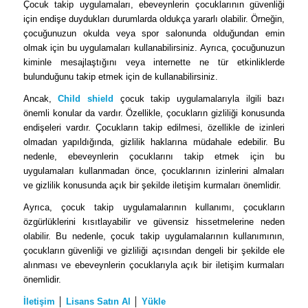
Çocuk takip uygulamaları, ebeveynlerin çocuklarının güvenliği
için endişe duydukları durumlarda oldukça yararlı olabilir. Örneğin,
çocuğunuzun okulda veya spor salonunda olduğundan emin
olmak için bu uygulamaları kullanabilirsiniz. Ayrıca, çocuğunuzun
kiminle mesajlaştığını veya internette ne tür etkinliklerde
bulunduğunu takip etmek için de kullanabilirsiniz.
Ancak,
Child shield
çocuk takip uygulamalarıyla ilgili bazı
önemli konular da vardır. Özellikle, çocukların gizliliği konusunda
endişeleri vardır. Çocukların takip edilmesi, özellikle de izinleri
olmadan yapıldığında, gizlilik haklarına müdahale edebilir. Bu
nedenle, ebeveynlerin çocuklarını takip etmek için bu
uygulamaları kullanmadan önce, çocuklarının izinlerini almaları
ve gizlilik konusunda açık bir şekilde iletişim kurmaları önemlidir.
Ayrıca, çocuk takip uygulamalarının kullanımı, çocukların
özgürlüklerini kısıtlayabilir ve güvensiz hissetmelerine neden
olabilir. Bu nedenle, çocuk takip uygulamalarının kullanımının,
çocukların güvenliği ve gizliliği açısından dengeli bir şekilde ele
alınması ve ebeveynlerin çocuklarıyla açık bir iletişim kurmaları
önemlidir.
İletişim
│
Lisans Satın Al
│
Yükle