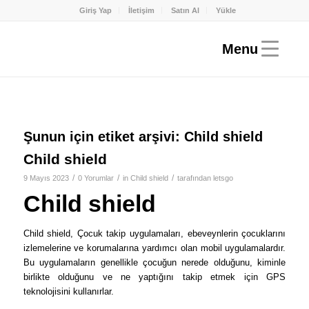
Giriş Yap
İletişim
Satın Al
Yükle
Şunun için etiket arşivi:
Child shield
Child shield
/
/
/
9 Mayıs 2023
0 Yorumlar
in
Child shield
tarafından
letsgo
Child shield
Child shield, Çocuk takip uygulamaları, ebeveynlerin çocuklarını
izlemelerine ve korumalarına yardımcı olan mobil uygulamalardır.
Bu uygulamaların genellikle çocuğun nerede olduğunu, kiminle
birlikte olduğunu ve ne yaptığını takip etmek için GPS
teknolojisini kullanırlar.