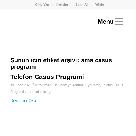
Giriş Yap
İletişim
Satın Al
Yükle
Şunun için etiket arşivi:
sms casus
programı
Telefon Casus Programi
/
/
19 Ocak 2023
0 Yorumlar
in
Ebeveyn Kontrolü Uygulama
,
Telefon Casus
/
Programi
tarafından
letsgo
Devamını Oku