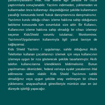
şartların/yasaların ihlali, ihlal edene ağır parasal ve cezai
yaptırımlarla sonuçlanabilir. Yazılımı indirmeden, yüklemeden ve
kullanmadan önce kullanmayı düşündüğünüz şekilde kullanmanın
yasallığı konusunda kendi hukuk danışmanınıza danışmalısınız.
Yazılımın kurulu olduğu cihazı izleme hakkına sahip olduğunuzu
belirleme konusunda tüm sorumluluk size aittir. Bir Kullanıcı,
Kullanıcının izleme hakkına sahip olmadığı bir cihazı izlemeyi
seçerse KidsShield sorumlu tutulamaz; Monitorminor,
Yazılımın/Uygulamanın kullanımıyla ilgili yasal tavsiye de
sağlayamaz.
Kids Shield Yazılımı / uygulamayı, sahibi olduğunuz Akıllı
Telefonları kullanan çocuklarınızı izlemek için veya kullanıcının
izlemeye uygun bir rıza gösterecek şekilde tasarlanmıştır. Akıllı
telefon kullanıcılarına izlendiklerini bildirmelisiniz. Bunun
yapılmaması ülkenizdeki, federal ve/veya eyalet yasalarının ihlal
edilmesine neden olabilir. Kids Shield Yazılımını sahibi
olmadığınız veya uygun şekilde onay verilmeyen bir cihaza
yüklerseniz, anayasa/hukuk görevlileriyle mümkün olan en üst
düzeyde işbirliği yapacağız.