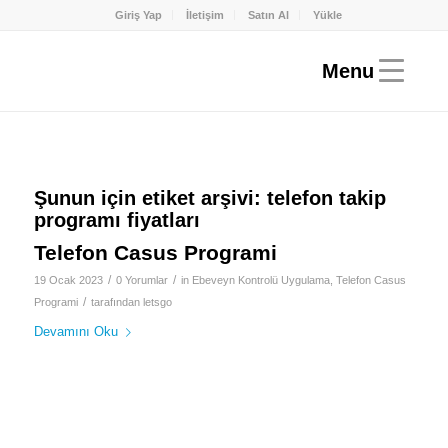
Giriş Yap
İletişim
Satın Al
Yükle
Şunun için etiket arşivi:
telefon takip
programı fiyatları
Telefon Casus Programi
/
/
19 Ocak 2023
0 Yorumlar
in
Ebeveyn Kontrolü Uygulama
,
Telefon Casus
/
Programi
tarafından
letsgo
Devamını Oku