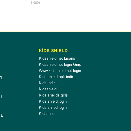
1,000
₺
KİDS SHİELD
Kidsshield.net Lisans
Kidsshield.net login Giriş
Www.kidsshield.net login
Kids shield apk indir
TL
Kids indir
Kidsshield
Kids sheilds giriş
TL
Kids shield.login
Kids shiled login
Kidsshild
TL