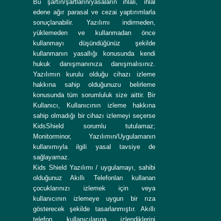
Bu şartın/şartların/yasaların ihlali, ihlal
edene ağır parasal ve cezai yaptırımlarla
sonuçlanabilir. Yazılımı indirmeden,
yüklemeden ve kullanmadan önce
kullanmayı düşündüğünüz şekilde
kullanmanın yasallığı konusunda kendi
hukuk danışmanınıza danışmalısınız.
Yazılımın kurulu olduğu cihazı izleme
hakkına sahip olduğunuzu belirleme
konusunda tüm sorumluluk size aittir. Bir
Kullanıcı, Kullanıcının izleme hakkına
sahip olmadığı bir cihazı izlemeyi seçerse
KidsShield sorumlu tutulamaz;
Monitorminor, Yazılımın/Uygulamanın
kullanımıyla ilgili yasal tavsiye de
sağlayamaz.
Kids Shield Yazılımı / uygulamayı, sahibi
olduğunuz Akıllı Telefonları kullanan
çocuklarınızı izlemek için veya
kullanıcının izlemeye uygun bir rıza
gösterecek şekilde tasarlanmıştır. Akıllı
telefon kullanıcılarına izlendiklerini