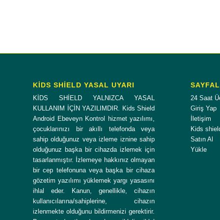
KİDS SHİELD YASAL UYARI
SAYFA
KİDS SHİELD YALNIZCA YASAL
24 Saat Ü
KULLANIM İÇİN YAZILIMDIR. Kids Shield
Giriş Yap
Android Ebeveyn Kontrol hizmet yazılımı,
İletişim
çocuklarınızı bir akıllı telefonda veya
Kids shiel
sahip olduğunuz veya izleme iznine sahip
Satın Al
olduğunuz başka bir cihazda izlemek için
Yükle
tasarlanmıştır. İzlemeye hakkınız olmayan
bir cep telefonuna veya başka bir cihaza
gözetim yazılımı yüklemek yargı yasasını
ihlal eder. Kanun, genellikle, cihazın
kullanıcılarına/sahiplerine, cihazın
izlenmekte olduğunu bildirmenizi gerektirir.