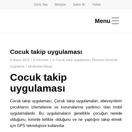
Giriş Yap
İletişim
Satın Al
Yükle
Cocuk takip uygulaması
/
/
9 Mayıs 2023
0 Yorumlar
in
Cocuk takip uygulaması
,
Ebeveyn Kontrolü
/
Uygulama
tarafından
letsgo
Cocuk takip
uygulaması
Cocuk takip uygulaması, Çocuk takip uygulamaları, ebeveynlerin
çocuklarını izlemelerine ve korumalarına yardımcı olan mobil
uygulamalardır. Bu uygulamaların genellikle çocuğun nerede
olduğunu, kiminle birlikte olduğunu ve ne yaptığını takip etmek
için GPS teknolojisini kullanırlar.