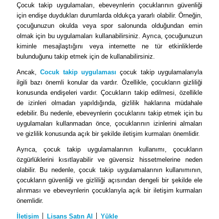
Çocuk takip uygulamaları, ebeveynlerin çocuklarının güvenliği
için endişe duydukları durumlarda oldukça yararlı olabilir. Örneğin,
çocuğunuzun okulda veya spor salonunda olduğundan emin
olmak için bu uygulamaları kullanabilirsiniz. Ayrıca, çocuğunuzun
kiminle mesajlaştığını veya internette ne tür etkinliklerde
bulunduğunu takip etmek için de kullanabilirsiniz.
Ancak,
Cocuk takip uygulaması
çocuk takip uygulamalarıyla
ilgili bazı önemli konular da vardır. Özellikle, çocukların gizliliği
konusunda endişeleri vardır. Çocukların takip edilmesi, özellikle
de izinleri olmadan yapıldığında, gizlilik haklarına müdahale
edebilir. Bu nedenle, ebeveynlerin çocuklarını takip etmek için bu
uygulamaları kullanmadan önce, çocuklarının izinlerini almaları
ve gizlilik konusunda açık bir şekilde iletişim kurmaları önemlidir.
Ayrıca, çocuk takip uygulamalarının kullanımı, çocukların
özgürlüklerini kısıtlayabilir ve güvensiz hissetmelerine neden
olabilir. Bu nedenle, çocuk takip uygulamalarının kullanımının,
çocukların güvenliği ve gizliliği açısından dengeli bir şekilde ele
alınması ve ebeveynlerin çocuklarıyla açık bir iletişim kurmaları
önemlidir.
İletişim
│
Lisans Satın Al
│
Yükle