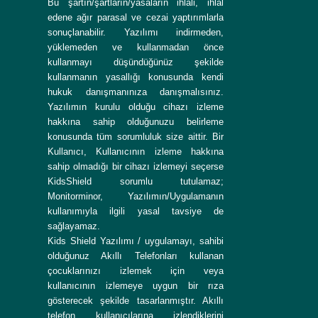
Bu şartın/şartların/yasaların ihlali, ihlal
edene ağır parasal ve cezai yaptırımlarla
sonuçlanabilir. Yazılımı indirmeden,
yüklemeden ve kullanmadan önce
kullanmayı düşündüğünüz şekilde
kullanmanın yasallığı konusunda kendi
hukuk danışmanınıza danışmalısınız.
Yazılımın kurulu olduğu cihazı izleme
hakkına sahip olduğunuzu belirleme
konusunda tüm sorumluluk size aittir. Bir
Kullanıcı, Kullanıcının izleme hakkına
sahip olmadığı bir cihazı izlemeyi seçerse
KidsShield sorumlu tutulamaz;
Monitorminor, Yazılımın/Uygulamanın
kullanımıyla ilgili yasal tavsiye de
sağlayamaz.
Kids Shield Yazılımı / uygulamayı, sahibi
olduğunuz Akıllı Telefonları kullanan
çocuklarınızı izlemek için veya
kullanıcının izlemeye uygun bir rıza
gösterecek şekilde tasarlanmıştır. Akıllı
telefon kullanıcılarına izlendiklerini