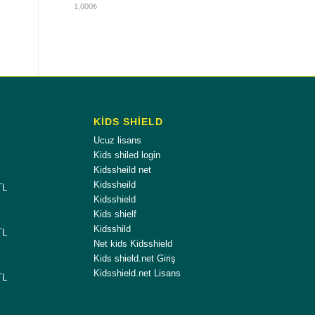
1,000
₺
KİDS SHİELD
Ucuz lisans
Kids shiled login
Kidssheild net
Kidssheild
TL
Kidsshield
Kids shielf
Kidsshild
TL
Net kids Kidsshield
Kids shield.net Giriş
Kidsshield.net Lisans
TL