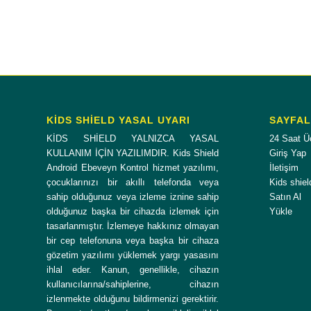
KİDS SHİELD YASAL UYARI
SAYFA
KİDS SHİELD YALNIZCA YASAL
24 Saat Ü
KULLANIM İÇİN YAZILIMDIR. Kids Shield
Giriş Yap
Android Ebeveyn Kontrol hizmet yazılımı,
İletişim
çocuklarınızı bir akıllı telefonda veya
Kids shiel
sahip olduğunuz veya izleme iznine sahip
Satın Al
olduğunuz başka bir cihazda izlemek için
Yükle
tasarlanmıştır. İzlemeye hakkınız olmayan
bir cep telefonuna veya başka bir cihaza
gözetim yazılımı yüklemek yargı yasasını
ihlal eder. Kanun, genellikle, cihazın
kullanıcılarına/sahiplerine, cihazın
izlenmekte olduğunu bildirmenizi gerektirir.