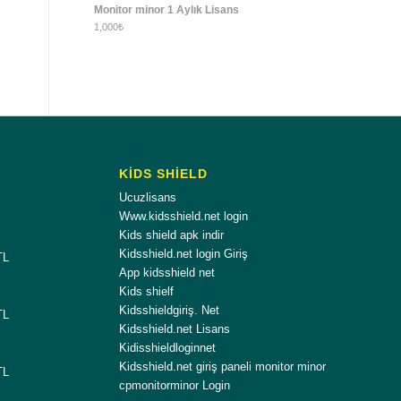
Monitor minor 1 Aylık Lisans
1,000
₺
KİDS SHİELD
Ucuzlisans
Www.kidsshield.net login
Kids shield apk indir
Kidsshield.net login Giriş
TL
App kidsshield net
Kids shielf
Kidsshieldgiriş. Net
TL
Kidsshield.net Lisans
Kidisshieldloginnet
Kidsshield.net giriş paneli monitor minor
TL
cpmonitorminor Login