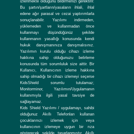
izlenmekte olduğunu bildirmenizi gerektirir.
Bu şartın/şartların/yasaların ihlali, ihlal
edene ağır parasal ve cezai yaptırımlarla
sonuçlanabilir. Yazılımı indirmeden,
yüklemeden ve kullanmadan önce
kullanmayı düşündüğünüz şekilde
kullanmanın yasallığı konusunda kendi
hukuk danışmanınıza danışmalısınız.
Yazılımın kurulu olduğu cihazı izleme
hakkına sahip olduğunuzu belirleme
konusunda tüm sorumluluk size aittir. Bir
Kullanıcı, Kullanıcının izleme hakkına
sahip olmadığı bir cihazı izlemeyi seçerse
KidsShield sorumlu tutulamaz;
Monitorminor, Yazılımın/Uygulamanın
kullanımıyla ilgili yasal tavsiye de
sağlayamaz.
Kids Shield Yazılımı / uygulamayı, sahibi
olduğunuz Akıllı Telefonları kullanan
çocuklarınızı izlemek için veya
kullanıcının izlemeye uygun bir rıza
gösterecek şekilde tasarlanmıştır. Akıllı