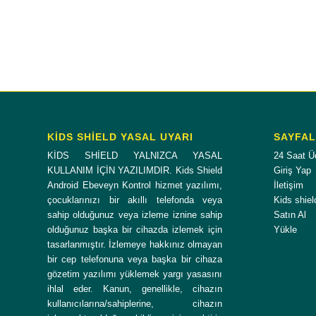
KİDS SHİELD YASAL UYARI
SAYFA
KİDS SHİELD YALNIZCA YASAL
24 Saat Ü
KULLANIM İÇİN YAZILIMDIR. Kids Shield
Giriş Yap
Android Ebeveyn Kontrol hizmet yazılımı,
İletişim
çocuklarınızı bir akıllı telefonda veya
Kids shiel
sahip olduğunuz veya izleme iznine sahip
Satın Al
olduğunuz başka bir cihazda izlemek için
Yükle
tasarlanmıştır. İzlemeye hakkınız olmayan
bir cep telefonuna veya başka bir cihaza
gözetim yazılımı yüklemek yargı yasasını
ihlal eder. Kanun, genellikle, cihazın
kullanıcılarına/sahiplerine, cihazın