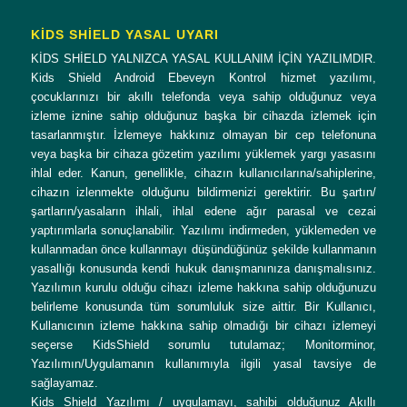
KİDS SHİELD YASAL UYARI
KİDS SHİELD YALNIZCA YASAL KULLANIM İÇİN YAZILIMDIR.
Kids Shield Android Ebeveyn Kontrol hizmet yazılımı,
çocuklarınızı bir akıllı telefonda veya sahip olduğunuz veya
izleme iznine sahip olduğunuz başka bir cihazda izlemek için
tasarlanmıştır. İzlemeye hakkınız olmayan bir cep telefonuna
veya başka bir cihaza gözetim yazılımı yüklemek yargı yasasını
ihlal eder. Kanun, genellikle, cihazın kullanıcılarına/sahiplerine,
cihazın izlenmekte olduğunu bildirmenizi gerektirir. Bu şartın/
şartların/yasaların ihlali, ihlal edene ağır parasal ve cezai
yaptırımlarla sonuçlanabilir. Yazılımı indirmeden, yüklemeden ve
kullanmadan önce kullanmayı düşündüğünüz şekilde kullanmanın
yasallığı konusunda kendi hukuk danışmanınıza danışmalısınız.
Yazılımın kurulu olduğu cihazı izleme hakkına sahip olduğunuzu
belirleme konusunda tüm sorumluluk size aittir. Bir Kullanıcı,
Kullanıcının izleme hakkına sahip olmadığı bir cihazı izlemeyi
seçerse KidsShield sorumlu tutulamaz; Monitorminor,
Yazılımın/Uygulamanın kullanımıyla ilgili yasal tavsiye de
sağlayamaz.
Kids Shield Yazılımı / uygulamayı, sahibi olduğunuz Akıllı