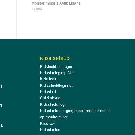
Monitor minor 1 Aylık Lisans
1,000
₺
KİDS SHİELD
Kidshield.net login
Kidsshieldgiriş. Net
Kids indir
Kidisshieldloginnet
TL
Kidssheil
Child shield
Kidsshield login
TL
Kidsshield.net giriş paneli monitor minor
cp monitorminor
Kıds apk
TL
Kidsshields