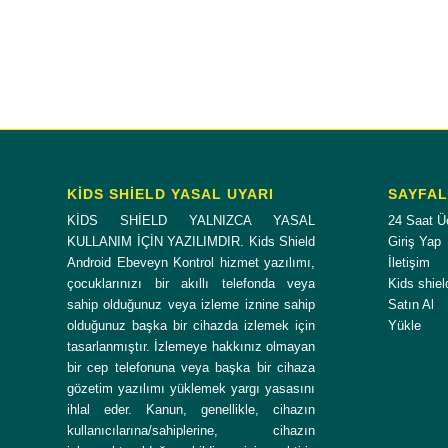
KİDS SHİELD YASAL UYARI
SAYFA
KİDS SHİELD YALNIZCA YASAL
24 Saat Ü
KULLANIM İÇİN YAZILIMDIR. Kids Shield
Giriş Yap
Android Ebeveyn Kontrol hizmet yazılımı,
İletişim
çocuklarınızı bir akıllı telefonda veya
Kids shiel
sahip olduğunuz veya izleme iznine sahip
Satın Al
olduğunuz başka bir cihazda izlemek için
Yükle
tasarlanmıştır. İzlemeye hakkınız olmayan
bir cep telefonuna veya başka bir cihaza
gözetim yazılımı yüklemek yargı yasasını
ihlal eder. Kanun, genellikle, cihazın
kullanıcılarına/sahiplerine, cihazın