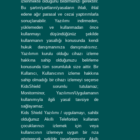
izlenmekte olduğunu bildirmenizi gerektirir.
Bu şartın/şartların/yasaların ihlali, ihlal
edene ağır parasal ve cezai yaptırımlarla
sonuçlanabilir. Yazılımı indirmeden,
yüklemeden ve kullanmadan önce
kullanmayı düşündüğünüz şekilde
kullanmanın yasallığı konusunda kendi
hukuk danışmanınıza danışmalısınız.
Yazılımın kurulu olduğu cihazı izleme
hakkına sahip olduğunuzu belirleme
konusunda tüm sorumluluk size aittir. Bir
Kullanıcı, Kullanıcının izleme hakkına
sahip olmadığı bir cihazı izlemeyi seçerse
KidsShield sorumlu tutulamaz;
Monitorminor, Yazılımın/Uygulamanın
kullanımıyla ilgili yasal tavsiye de
sağlayamaz.
Kids Shield Yazılımı / uygulamayı, sahibi
olduğunuz Akıllı Telefonları kullanan
çocuklarınızı izlemek için veya
kullanıcının izlemeye uygun bir rıza
gösterecek şekilde tasarlanmıştır. Akıllı