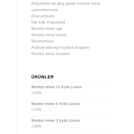
Kidsshield net giriş paneli monitor minor
cpmonitorminor
Enucuzlisans
Net kids Kidsshield
Monitor minor apk
Monitor minor lisans
Monitorminor
Android ebeveyn kontrol programı
Monitor minor kurulum
ÜRÜNLER
Monitor minor 12 Aylık Lisans
3,000
₺
Monitor minor 6 Aylık Lisans
2,500
₺
Monitor minor 3 Aylık Lisans
1,500
₺