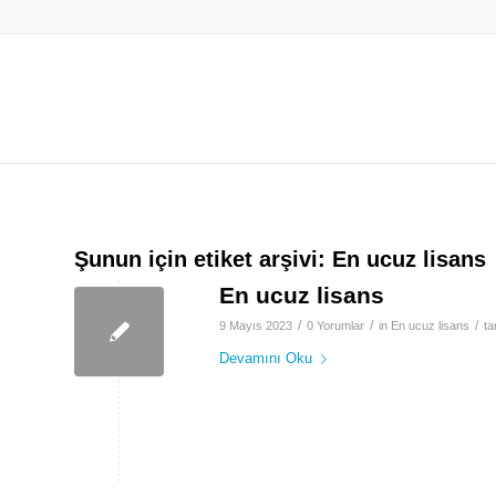
Şunun için etiket arşivi:
En ucuz lisans
En ucuz lisans
/
/
/
9 Mayıs 2023
0 Yorumlar
in
En ucuz lisans
ta
Devamını Oku