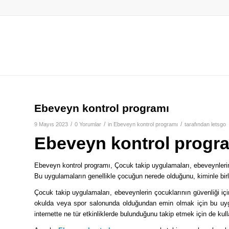
Ebeveyn kontrol programı
/
/
/
9 Mayıs 2023
0 Yorumlar
in
Ebeveyn kontrol programı
tarafından
letsgo
Ebeveyn kontrol progr
Ebeveyn kontrol programı, Çocuk takip uygulamaları, ebeveynlerin
Bu uygulamaların genellikle çocuğun nerede olduğunu, kiminle birli
Çocuk takip uygulamaları, ebeveynlerin çocuklarının güvenliği iç
okulda veya spor salonunda olduğundan emin olmak için bu uygul
internette ne tür etkinliklerde bulunduğunu takip etmek için de kulla