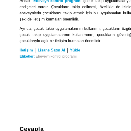
Ancak,
Ebeveyn kontrol programı
çocuk takip uygulamalarıyla i
endişeleri vardır. Çocukların takip edilmesi, özellikle de izin
ebeveynlerin çocuklarını takip etmek için bu uygulamaları kulla
şekilde iletişim kurmaları önemlidir.
Ayrıca, çocuk takip uygulamalarının kullanımı, çocukların özgürl
çocuk takip uygulamalarının kullanımının, çocukların güvenliğ
çocuklarıyla açık bir iletişim kurmaları önemlidir.
İletişim
│
Lisans Satın Al
│
Yükle
Etiketler:
Ebeveyn kontrol programı
Cevapla