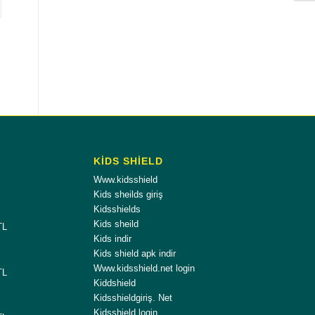
KİDS SHİELD
Www.kidsshield
Kids sheilds giriş
Kidsshields
Kids sheild
TL
Kids indir
Kids shield apk indir
Www.kidsshield.net login
TL
Kiddshield
Kidsshieldgiriş. Net
Kidsshield login