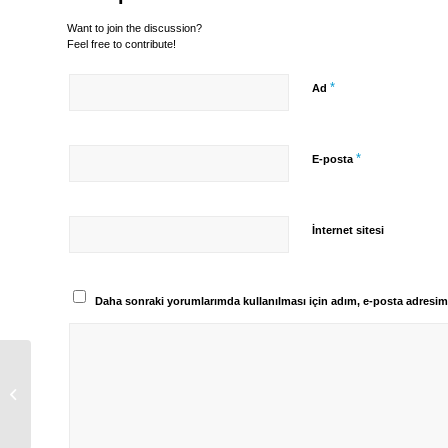
Want to join the discussion?
Feel free to contribute!
*
Ad
*
E-posta
İnternet sitesi
Daha sonraki yorumlarımda kullanılması için adım, e-posta adresim 
Ebeveyn denetim programları