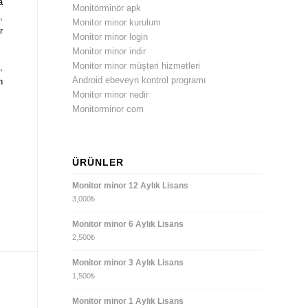
a
Monitörminör apk
,
Monitor minor kurulum
r
Monitor minor login
Monitor minor indir
Monitor minor müşteri hizmetleri
,
Android ebeveyn kontrol programı
n
Monitor minor nedir
Monitorminor com
ÜRÜNLER
Monitor minor 12 Aylık Lisans
3,000
₺
Monitor minor 6 Aylık Lisans
2,500
₺
Monitor minor 3 Aylık Lisans
1,500
₺
Monitor minor 1 Aylık Lisans