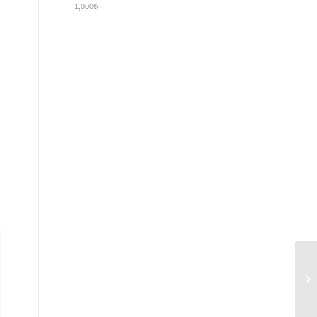
1,000
₺
An