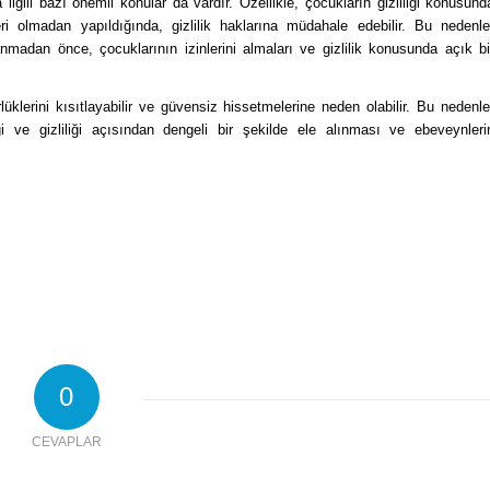
lgili bazı önemli konular da vardır. Özellikle, çocukların gizliliği konusund
leri olmadan yapıldığında, gizlilik haklarına müdahale edebilir. Bu nedenle
nmadan önce, çocuklarının izinlerini almaları ve gizlilik konusunda açık bi
üklerini kısıtlayabilir ve güvensiz hissetmelerine neden olabilir. Bu nedenle
i ve gizliliği açısından dengeli bir şekilde ele alınması ve ebeveynleri
0
CEVAPLAR