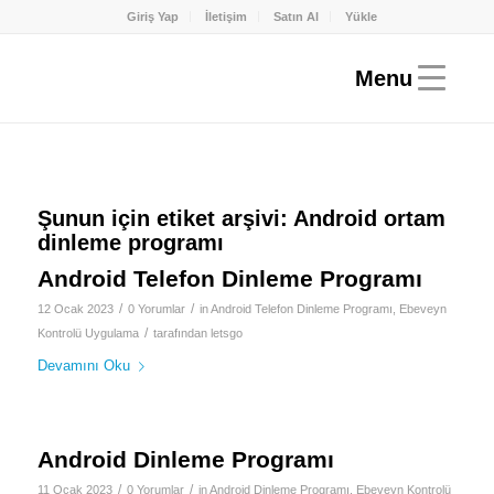
Giriş Yap
İletişim
Satın Al
Yükle
Şunun için etiket arşivi:
Android ortam
dinleme programı
Android Telefon Dinleme Programı
/
/
12 Ocak 2023
0 Yorumlar
in
Android Telefon Dinleme Programı
,
Ebeveyn
/
Kontrolü Uygulama
tarafından
letsgo
Devamını Oku
Android Dinleme Programı
/
/
11 Ocak 2023
0 Yorumlar
in
Android Dinleme Programı
,
Ebeveyn Kontrolü