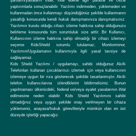
şartların/yasaların ihlali, ihlal edene ağır parasal ve cezai
yaptırımlarla sonuçlanabilir. Yazılımı indirmeden, yüklemeden ve
kullanmadan önce kullanmayı düşündüğünüz şekilde kullanmanın
yasallığı konusunda kendi hukuk danışmanınıza danışmalısınız.
Yazılımın kurulu olduğu cihazı izleme hakkına sahip olduğunuzu
belirleme konusunda tüm sorumluluk size aittir. Bir Kullanıcı,
Kullanıcının izleme hakkına sahip olmadığı bir cihazı izlemeyi
seçerse KidsShield sorumlu tutulamaz; Monitorminor,
Yazılımın/Uygulamanın kullanımıyla ilgili yasal tavsiye de
sağlayamaz.
Kids Shield Yazılımı / uygulamayı, sahibi olduğunuz Akıllı
Telefonları kullanan çocuklarınızı izlemek için veya kullanıcının
izlemeye uygun bir rıza gösterecek şekilde tasarlanmıştır. Akıllı
telefon kullanıcılarına izlendiklerini bildirmelisiniz. Bunun
yapılmaması ülkenizdeki, federal ve/veya eyalet yasalarının ihlal
edilmesine neden olabilir. Kids Shield Yazılımını sahibi
olmadığınız veya uygun şekilde onay verilmeyen bir cihaza
yüklerseniz, anayasa/hukuk görevlileriyle mümkün olan en üst
düzeyde işbirliği yapacağız.