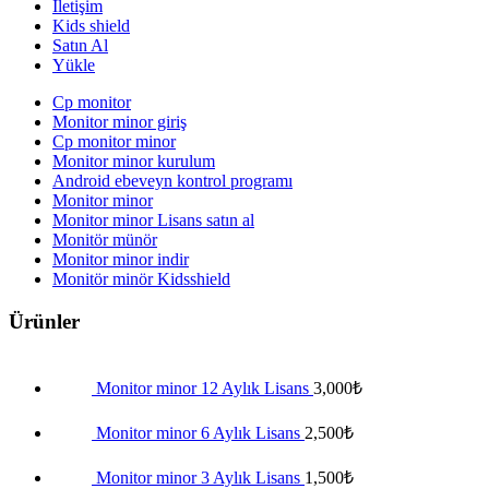
İletişim
Kids shield
Satın Al
Yükle
Cp monitor
Monitor minor giriş
Cp monitor minor
Monitor minor kurulum
Android ebeveyn kontrol programı
Monitor minor
Monitor minor Lisans satın al
Monitör münör
Monitor minor indir
Monitör minör Kidsshield
Ürünler
Monitor minor 12 Aylık Lisans
3,000
₺
Monitor minor 6 Aylık Lisans
2,500
₺
Monitor minor 3 Aylık Lisans
1,500
₺