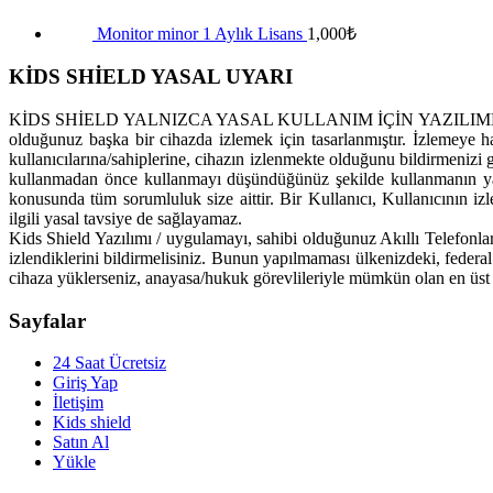
Monitor minor 1 Aylık Lisans
1,000
₺
KİDS SHİELD YASAL UYARI
KİDS SHİELD YALNIZCA YASAL KULLANIM İÇİN YAZILIMDIR. Kids Shi
olduğunuz başka bir cihazda izlemek için tasarlanmıştır. İzlemeye h
kullanıcılarına/sahiplerine, cihazın izlenmekte olduğunu bildirmenizi ge
kullanmadan önce kullanmayı düşündüğünüz şekilde kullanmanın yas
konusunda tüm sorumluluk size aittir. Bir Kullanıcı, Kullanıcının 
ilgili yasal tavsiye de sağlayamaz.
Kids Shield Yazılımı / uygulamayı, sahibi olduğunuz Akıllı Telefonları
izlendiklerini bildirmelisiniz. Bunun yapılmaması ülkenizdeki, federa
cihaza yüklerseniz, anayasa/hukuk görevlileriyle mümkün olan en üst 
Sayfalar
24 Saat Ücretsiz
Giriş Yap
İletişim
Kids shield
Satın Al
Yükle