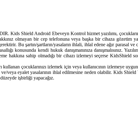
eld Android Ebeveyn Kontrol hizmet yazılımı, çocuklarınızı bir 
akkınız olmayan bir cep telefonuna veya başka bir cihaza gözetim yaz
rektirir. Bu şartın/şartların/yasaların ihlali, ihlal edene ağır parasal 
allığı konusunda kendi hukuk danışmanınıza danışmalısınız. Yazılım
izleme hakkına sahip olmadığı bir cihazı izlemeyi seçerse KidsShield 
 kullanan çocuklarınızı izlemek için veya kullanıcının izlemeye uygun bir
l ve/veya eyalet yasalarının ihlal edilmesine neden olabilir. Kids Shiel
düzeyde işbirliği yapacağız.