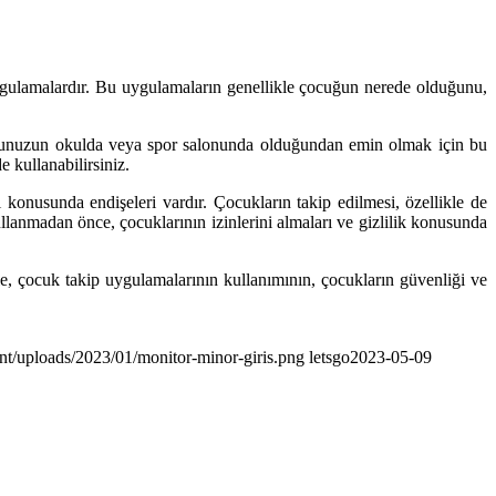
ygulamalardır. Bu uygulamaların genellikle çocuğun nerede olduğunu,
cuğunuzun okulda veya spor salonunda olduğundan emin olmak için bu
 kullanabilirsiniz.
i konusunda endişeleri vardır. Çocukların takip edilmesi, özellikle de
llanmadan önce, çocuklarının izinlerini almaları ve gizlilik konusunda
le, çocuk takip uygulamalarının kullanımının, çocukların güvenliği ve
nt/uploads/2023/01/monitor-minor-giris.png
letsgo
2023-05-09