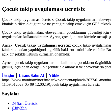
Çocuk takip uygulaması ücretsiz
Çocuk takip uygulaması ücretsiz, Çocuk takip uygulamaları, ebeveyn
kiminle birlikte olduğunu ve ne yaptığını takip etmek için GPS teknoloj
Çocuk takip uygulamaları, ebeveynlerin çocuklarının güvenliği içi
uygulamaları kullanabilirsiniz. Ayrıca, çocuğunuzun kiminle mesajlaştı
Ancak,
Çocuk takip uygulaması ücretsiz
çocuk takip uygulamalarıy
izinleri olmadan yapıldığında, gizlilik haklarına müdahale edebilir. 
açık bir şekilde iletişim kurmaları önemlidir.
Ayrıca, çocuk takip uygulamalarının kullanımı, çocukların özgürlükle
gizliliği açısından dengeli bir şekilde ele alınması ve ebeveynlerin çocu
İletişim
│
Lisans Satın Al
│
Yükle
https://www.monitorminor.info.tr/wp-content/uploads/2023/01/monito
11:59:01
2023-05-09 12:00:19
Çocuk takip uygulaması ücretsiz
Sayfalar
24 Saat Ücretsiz
Giriş Yap