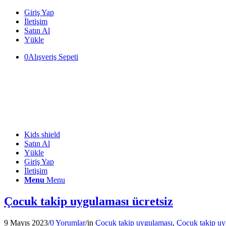
Giriş Yap
İletişim
Satın Al
Yükle
0
Alışveriş Sepeti
Kids shield
Satın Al
Yükle
Giriş Yap
İletişim
Menu
Menu
Çocuk takip uygulaması ücretsiz
9 Mayıs 2023
/
0 Yorumlar
/
in
Çocuk takip uygulaması
,
Çocuk takip uy