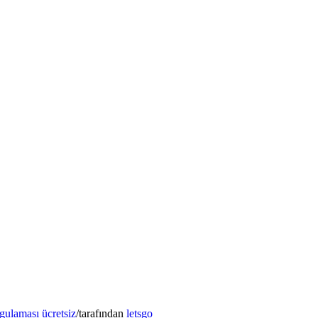
gulaması ücretsiz
/
tarafından
letsgo