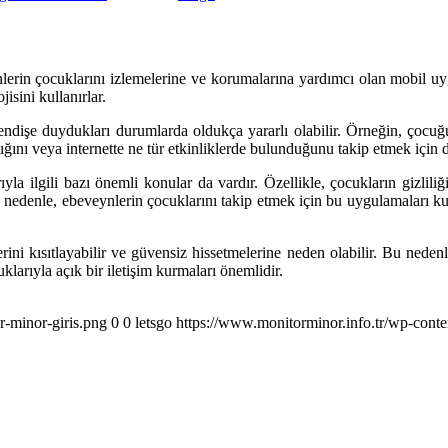
lerin çocuklarını izlemelerine ve korumalarına yardımcı olan mobil u
isini kullanırlar.
n endişe duydukları durumlarda oldukça yararlı olabilir. Örneğin, ço
ğını veya internette ne tür etkinliklerde bulunduğunu takip etmek için de
la ilgili bazı önemli konular da vardır. Özellikle, çocukların gizliliğ
Bu nedenle, ebeveynlerin çocuklarını takip etmek için bu uygulamaları ku
rini kısıtlayabilir ve güvensiz hissetmelerine neden olabilir. Bu neden
klarıyla açık bir iletişim kurmaları önemlidir.
r-minor-giris.png
0
0
letsgo
https://www.monitorminor.info.tr/wp-conte