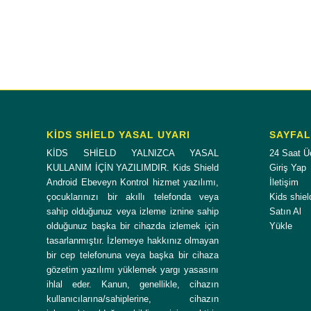
KİDS SHİELD YASAL UYARI
SAYFA
KİDS SHİELD YALNIZCA YASAL
24 Saat Ü
KULLANIM İÇİN YAZILIMDIR. Kids Shield
Giriş Yap
Android Ebeveyn Kontrol hizmet yazılımı,
İletişim
çocuklarınızı bir akıllı telefonda veya
Kids shiel
sahip olduğunuz veya izleme iznine sahip
Satın Al
olduğunuz başka bir cihazda izlemek için
Yükle
tasarlanmıştır. İzlemeye hakkınız olmayan
bir cep telefonuna veya başka bir cihaza
gözetim yazılımı yüklemek yargı yasasını
ihlal eder. Kanun, genellikle, cihazın
kullanıcılarına/sahiplerine, cihazın