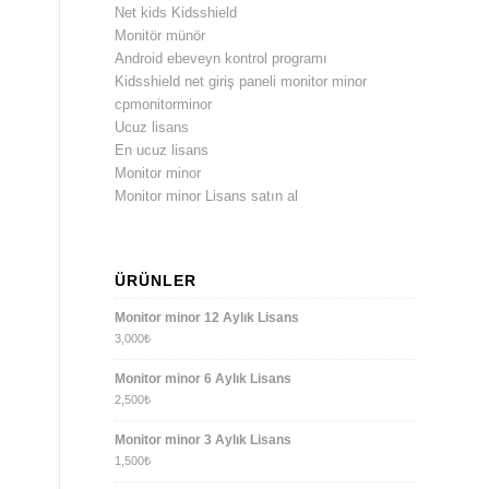
Net kids Kidsshield
Monitör münör
Android ebeveyn kontrol programı
Kidsshield net giriş paneli monitor minor
cpmonitorminor
Ucuz lisans
En ucuz lisans
Monitor minor
Monitor minor Lisans satın al
ÜRÜNLER
Monitor minor 12 Aylık Lisans
3,000
₺
Monitor minor 6 Aylık Lisans
2,500
₺
Monitor minor 3 Aylık Lisans
1,500
₺