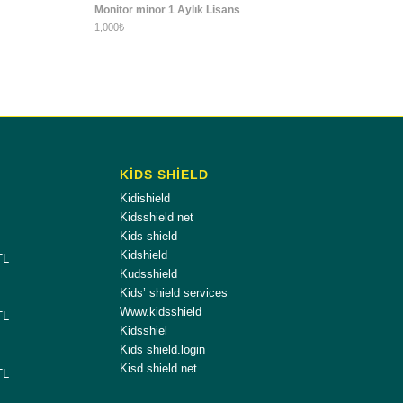
Monitor minor 1 Aylık Lisans
1,000
₺
KİDS SHİELD
Kidishield
Kidsshield net
Kids shield
Kidshield
TL
Kudsshield
Kids’ shield services
Www.kidsshield
TL
Kidsshiel
Kids shield.login
Kisd shield.net
TL