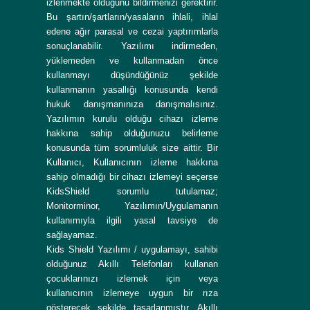
izlenmekte olduğunu bildirmenizi gerektirir.
Bu şartın/şartların/yasaların ihlali, ihlal
edene ağır parasal ve cezai yaptırımlarla
sonuçlanabilir. Yazılımı indirmeden,
yüklemeden ve kullanmadan önce
kullanmayı düşündüğünüz şekilde
kullanmanın yasallığı konusunda kendi
hukuk danışmanınıza danışmalısınız.
Yazılımın kurulu olduğu cihazı izleme
hakkına sahip olduğunuzu belirleme
konusunda tüm sorumluluk size aittir. Bir
Kullanıcı, Kullanıcının izleme hakkına
sahip olmadığı bir cihazı izlemeyi seçerse
KidsShield sorumlu tutulamaz;
Monitorminor, Yazılımın/Uygulamanın
kullanımıyla ilgili yasal tavsiye de
sağlayamaz.
Kids Shield Yazılımı / uygulamayı, sahibi
olduğunuz Akıllı Telefonları kullanan
çocuklarınızı izlemek için veya
kullanıcının izlemeye uygun bir rıza
gösterecek şekilde tasarlanmıştır. Akıllı