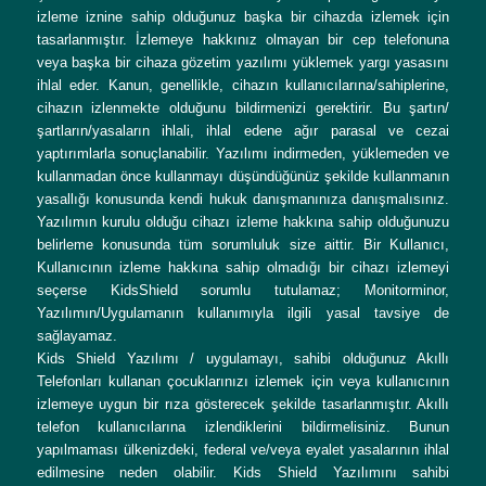
izleme iznine sahip olduğunuz başka bir cihazda izlemek için
tasarlanmıştır. İzlemeye hakkınız olmayan bir cep telefonuna
veya başka bir cihaza gözetim yazılımı yüklemek yargı yasasını
ihlal eder. Kanun, genellikle, cihazın kullanıcılarına/sahiplerine,
cihazın izlenmekte olduğunu bildirmenizi gerektirir. Bu şartın/
şartların/yasaların ihlali, ihlal edene ağır parasal ve cezai
yaptırımlarla sonuçlanabilir. Yazılımı indirmeden, yüklemeden ve
kullanmadan önce kullanmayı düşündüğünüz şekilde kullanmanın
yasallığı konusunda kendi hukuk danışmanınıza danışmalısınız.
Yazılımın kurulu olduğu cihazı izleme hakkına sahip olduğunuzu
belirleme konusunda tüm sorumluluk size aittir. Bir Kullanıcı,
Kullanıcının izleme hakkına sahip olmadığı bir cihazı izlemeyi
seçerse KidsShield sorumlu tutulamaz; Monitorminor,
Yazılımın/Uygulamanın kullanımıyla ilgili yasal tavsiye de
sağlayamaz.
Kids Shield Yazılımı / uygulamayı, sahibi olduğunuz Akıllı
Telefonları kullanan çocuklarınızı izlemek için veya kullanıcının
izlemeye uygun bir rıza gösterecek şekilde tasarlanmıştır. Akıllı
telefon kullanıcılarına izlendiklerini bildirmelisiniz. Bunun
yapılmaması ülkenizdeki, federal ve/veya eyalet yasalarının ihlal
edilmesine neden olabilir. Kids Shield Yazılımını sahibi