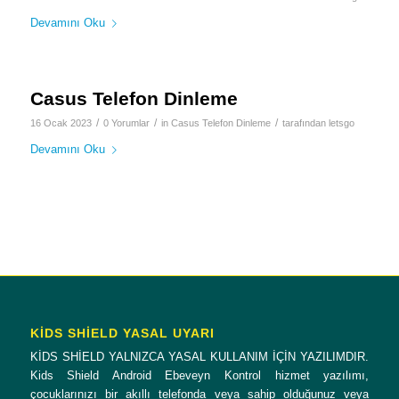
Devamını Oku
Casus Telefon Dinleme
/
/
/
16 Ocak 2023
0 Yorumlar
in
Casus Telefon Dinleme
tarafından
letsgo
Devamını Oku
KİDS SHİELD YASAL UYARI
KİDS SHİELD YALNIZCA YASAL KULLANIM İÇİN YAZILIMDIR.
Kids Shield Android Ebeveyn Kontrol hizmet yazılımı,
çocuklarınızı bir akıllı telefonda veya sahip olduğunuz veya