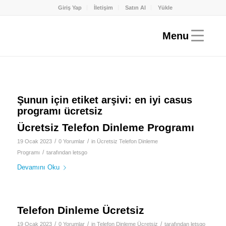
Giriş Yap
İletişim
Satın Al
Yükle
Şunun için etiket arşivi:
en iyi casus
programı ücretsiz
Ücretsiz Telefon Dinleme Programı
/
/
19 Ocak 2023
0 Yorumlar
in
Ücretsiz Telefon Dinleme
/
Programı
tarafından
letsgo
Devamını Oku
Telefon Dinleme Ücretsiz
/
/
/
19 Ocak 2023
0 Yorumlar
in
Telefon Dinleme Ücretsiz
tarafından
letsgo