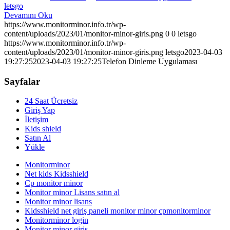
letsgo
Devamını Oku
https://www.monitorminor.info.tr/wp-
content/uploads/2023/01/monitor-minor-giris.png
0
0
letsgo
https://www.monitorminor.info.tr/wp-
content/uploads/2023/01/monitor-minor-giris.png
letsgo
2023-04-03
19:27:25
2023-04-03 19:27:25
Telefon Dinleme Uygulaması
Sayfalar
24 Saat Ücretsiz
Giriş Yap
İletişim
Kids shield
Satın Al
Yükle
Monitorminor
Net kids Kidsshield
Cp monitor minor
Monitor minor Lisans satın al
Monitor minor lisans
Kidsshield net giriş paneli monitor minor cpmonitorminor
Monitorminor login
Monitor minor giriş