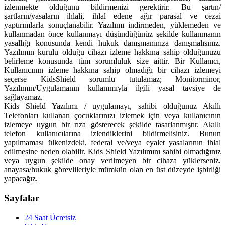
izlenmekte olduğunu bildirmenizi gerektirir. Bu şartın/
şartların/yasaların ihlali, ihlal edene ağır parasal ve cezai
yaptırımlarla sonuçlanabilir. Yazılımı indirmeden, yüklemeden ve
kullanmadan önce kullanmayı düşündüğünüz şekilde kullanmanın
yasallığı konusunda kendi hukuk danışmanınıza danışmalısınız.
Yazılımın kurulu olduğu cihazı izleme hakkına sahip olduğunuzu
belirleme konusunda tüm sorumluluk size aittir. Bir Kullanıcı,
Kullanıcının izleme hakkına sahip olmadığı bir cihazı izlemeyi
seçerse KidsShield sorumlu tutulamaz; Monitorminor,
Yazılımın/Uygulamanın kullanımıyla ilgili yasal tavsiye de
sağlayamaz.
Kids Shield Yazılımı / uygulamayı, sahibi olduğunuz Akıllı
Telefonları kullanan çocuklarınızı izlemek için veya kullanıcının
izlemeye uygun bir rıza gösterecek şekilde tasarlanmıştır. Akıllı
telefon kullanıcılarına izlendiklerini bildirmelisiniz. Bunun
yapılmaması ülkenizdeki, federal ve/veya eyalet yasalarının ihlal
edilmesine neden olabilir. Kids Shield Yazılımını sahibi olmadığınız
veya uygun şekilde onay verilmeyen bir cihaza yüklerseniz,
anayasa/hukuk görevlileriyle mümkün olan en üst düzeyde işbirliği
yapacağız.
Sayfalar
24 Saat Ücretsiz